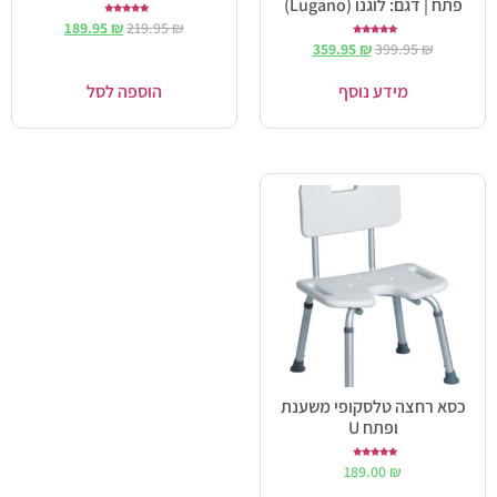
פתח | דגם: לוגנו (Lugano)
דורג
189.95
₪
219.95
₪
4.50
מתוך 5
דורג
359.95
₪
399.95
₪
5.00
מתוך 5
מידע נוסף
הוספה לסל
כסא רחצה טלסקופי משענת
ופתח U
דורג
189.00
₪
5.00
מתוך 5