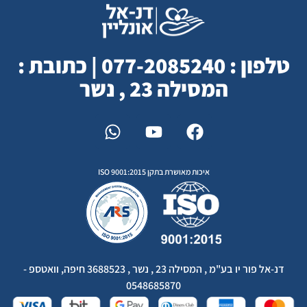
טלפון : 077-2085240 | כתובת :
המסילה 23 , נשר
איכות מאושרת בתקן ISO 9001:2015
דנ-אל פור יו בע"מ , המסילה 23 , נשר , 3688523 חיפה, וואטספ -
0548685870