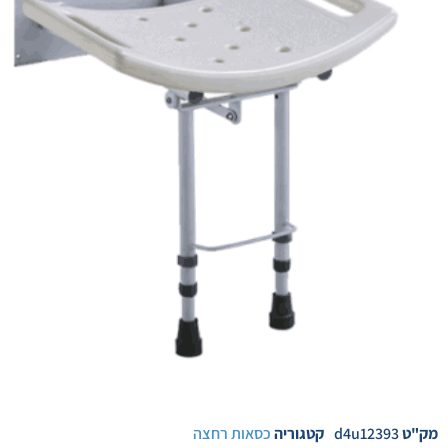
מק"ט
d4u12393
קטגוריה
כסאות רחצה