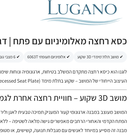
כסא רחצה מאלומיניום עם פתח | דגם: לוגנ
✔ מושב תלת־מימדי 3D שקוע
✔ אלומיניום תעופתי 6063T
✔ 6 מצבי גובה מתכווננים
לוגנו הוא כיסא רחצה מתקדם המשלב בטיחות, ארגונומיה ונוחות שימ
העיצוב הייחודי של המושב – שקוע בתלת מימד (3D Recessed Seat Plate) – מאפשר ניקוי עמוק, נגיש ומדויק של האזורים הפרטיים ללא צורך במאמץ או שינוי תנוחה מסוכן.
מושב 3D שקוע – חוויית רחצה אחרת לגמרי
המושב מעוצב במבנה ארגונומי קעור המעניק תמיכה טבעית לאגן ולירכ
הפתח הקדמי והאחורי הרחבים מאפשרים גישה מלאה לשטיפה – ללא 
מבנה זה מסייע במיוחד לאנשים עם מגבלות תנועה, קשישים, או מטופל