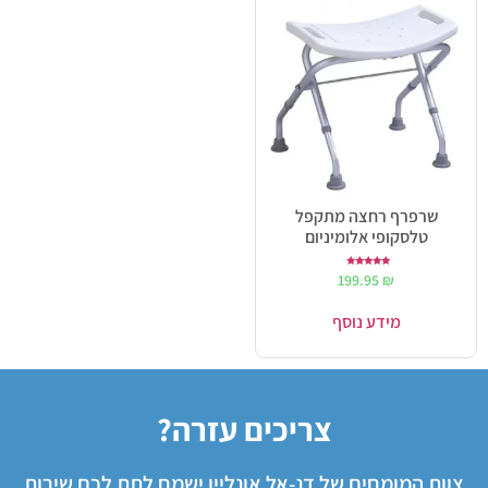
שרפרף רחצה מתקפל
טלסקופי אלומיניום
דורג
199.95
₪
5.00
מתוך 5
מידע נוסף
צריכים עזרה?
צוות המומחים של דנ-אל אונליין ישמח לתת לכם שירות