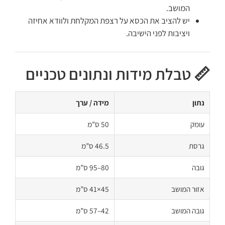
המושב.
יש להציב את הכסא על רצפת המקלחת ולוודא אחיזה
ויציבות לפני הישיבה.
📏 טבלת מידות ונתונים טכניים
נתון
מידה / ערך
עומק
50 ס”מ
גרסת
46.5 ס”מ
גובה
80–95 ס”מ
אזור המושב
45×41 ס”מ
גובה המושב
42–57 ס”מ