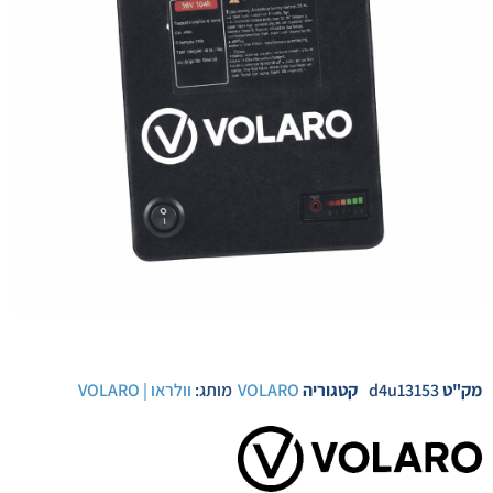
מק"ט
d4u13153
קטגוריה
VOLARO
מותג:
וולראו | VOLARO