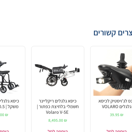
רים קשורים
ס לג'ויסטיק לכיסא
כיסא גלגלים ריקליינר
כיסא גלגלי
גלגלים VOLARO
חשמלי בלחיצת כפתור |
משקל | VOLARO V0.5
Volaro V-5E
.00
₪
39.95
₪
8,495.00
₪
הוספה לסל
הוספה לסל
הוספ