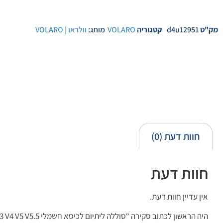
מק"ט
d4u12951
קטגוריה
VOLARO
מותג:
וולראו | VOLARO
חוות דעת (0)
חוות דעת
אין עדיין חוות דעת.
היה הראשון לכתוב סקירה “סוללה ליתיום לכיסא חשמלי Volaro V3 V4 V5 V5.5”