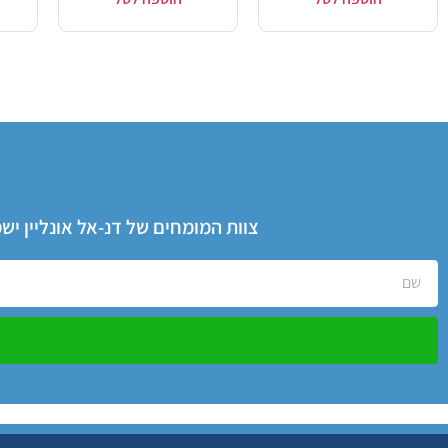
צוות המומחים של דנ-אל אונליין י