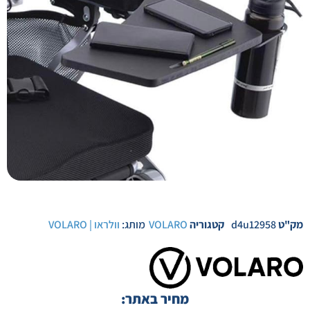
מק"ט
d4u12958
קטגוריה
VOLARO
מותג:
וולראו | VOLARO
מחיר באתר: