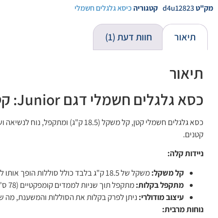
מק"ט
d4u12823
קטגוריה
כיסא גלגלים חשמלי
תיאור
חוות דעת (1)
תיאור
כסא גלגלים חשמלי דגם Junior: קטן, קל משקל ומתקפל
כסא גלגלים חשמלי קטן, קל משקל (8.5
קטנים.
ניידות קלה:
קל משקל:
משקל של 18.5 ק"ג בלבד כולל סוללות הופך אותו לאחד מכיסאות הגלגלים החשמליים הקלים ביותר בשוק, קל לנשיאה במעלית, ברכב או בכל מקום אחר.
מתקפל בקלות:
מתקפל תוך שניות לממדים קומפקטיים (78 ס"מ אורך במצב מקופל), קל לאחסון ולנשיאה.
עיצוב מודולרי:
ניתן לפרק בקלות את הסוללות והמשענת, מה שה
נוחות מרבית: