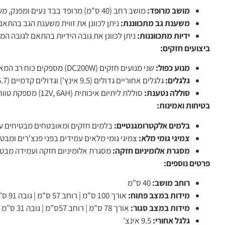
מושב מרופד:
מושב רחב (40 ס"מ) מרופד בבד נעים ומפנק, מעניק נוחות מקסימלית לאורך זמן.
משענת גב מתכווננת:
ניתן לכוונן את זווית משענת הגב בהתאם
ידיות מתכווננות:
ניתן לכוונן את גובה הידיות בהתאם לגובה ה
ביצועים חזקים:
מנוע כפול:
שני מנועים חזקים (DC200W) מספקים כוח רב המאפשר נסיעה חלקה ויציבה גם במעלה משטחים משופעים.
גלגלים:
גלגלים אחוריים גדולים (9.5 אינץ') וגדולים קדמיים (5.7 אינץ') מבטיחים נסיעה חלקה ושקטה, גם על משטחים לא אחידים.
סוללה נטענת:
סוללת ליתיום איכותית (12V, 6AH) מספקת טווח נסיעה של עד 20 ק"מ בטעינה אחת.
בטיחות ואמינות:
בלמים אלקטרומגנטיים:
בלמים חזקים ומאובטחים מבטיחים עצ
צמיגי גומי מלא:
צמיגי גומי מלאים עמידים בפני פנצ'רים ומבט
מסגרת אלומיניום חזקה:
מסגרת אלומיניום חזקה ועמידה מבטיחה אמ
פרטים נוספים:
רוחב מושב:
40 ס"מ
מידות במצב פתוח:
אורך 100 ס"מ | רוחב 57 ס"מ | גובה 91 ס"מ
מידות במצב סגור:
אורך 78 ס"מ | רוחב 57ס”מ | גובה 31 ס”מ
גלגל אחורי:
9.5 אינצ'