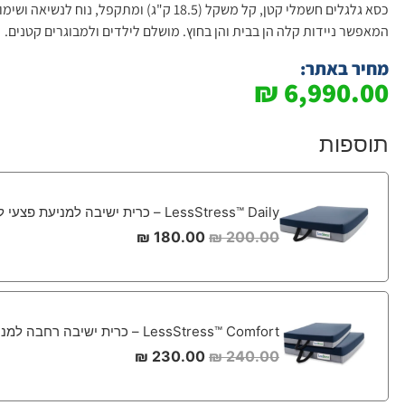
כסא גלגלים חשמלי קטן, קל משקל (18.5 ק"ג) ומתקפ
המאפשר ניידות קלה הן בבית והן בחוץ. מושלם לילדים ולמבוגרים קטנים.
מחיר באתר:
₪
6,990.00
תוספות
LessStress™ Daily – כרית ישיבה למניעת פצעי לחץ 40*45
₪
180.00
₪
200.00
LessStress™ Comfort – כרית ישיבה רחבה למניעת פצעי לחץ 45*50
₪
230.00
₪
240.00