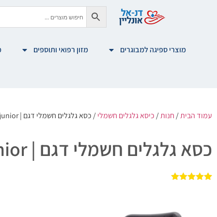
מוצרי ספיגה למבוגרים
מזון רפואי ותוספים
מ
עמוד הבית
/
חנות
/
כיסא גלגלים חשמלי
/ כסא גלגלים חשמלי דגם | junior ג’וניור
כסא גלגלים חשמלי דגם | junior ג’וניור
1
מדורג
5.00
מתוך 5
מבוסס על
דירוגים של