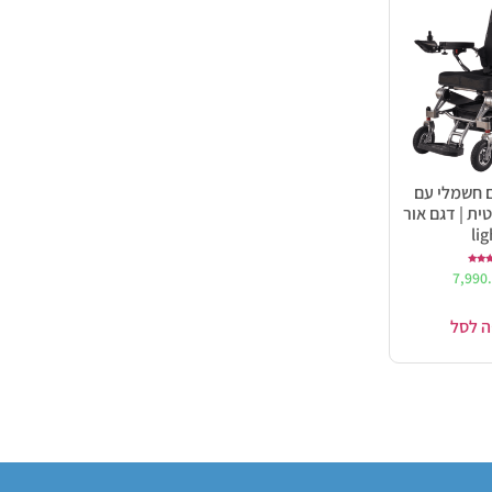
ם חשמלי עם
ית | דגם אור
lig
ורג
7,990
5.0
ך 5
ה לסל