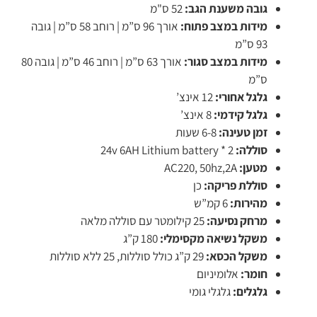
גובה משענת הגב:
52 ס"מ
מידות במצב פתוח:
אורך 96 ס”מ | רוחב 58 ס”מ | גובה
93 ס”מ
מידות במצב סגור:
אורך 63 ס”מ | רוחב 46 ס”מ | גובה 80
ס”מ
גלגל אחורי:
12 אינצ’
גלגל קידמי:
8 אינצ’
זמן טעינה:
6-8 שעות
סוללה:
2 * 24v 6AH Lithium battery
מטען:
AC220, 50hz,2A
סוללת פריקה:
כן
מהירות:
6 קמ”ש
מרחק נסיעה:
25 קילומטר עם סוללה מלאה
משקל נשיאה מקסימלי:
180 ק”ג
משקל הכסא:
29 ק”ג כולל סוללות, 25 ללא סוללות
חומר:
אלומיניום
גלגלים:
גלגלי גומי