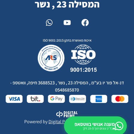
המסילה 23 , נשר
איכות מאושרת בתקן ISO 9001:2015
דנ-אל פור יו בע"מ , המסילה 23 , נשר , 3688523 חיפה, וואטספ -
0548685870
Powered by
Digital Prime
Monetization LTD
מענה אנושי בווטסאפ
בד״כ עונים תוך 5–10 דק׳