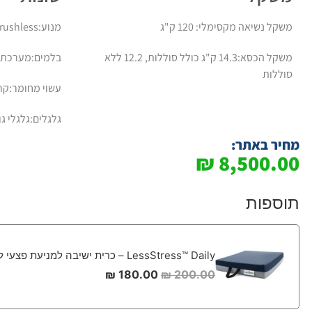
משקל נשיאה מקסימלי: 120 ק"ג
מנוע:DC300W*2pcs Brushless
משקל הכסא:14.3 ק"ג כולל סוללות, 12.2 ללא
בלמים:מערכת 
סוללות
עשוי מחומר:קרב
גלגלים:גלגלי ג
מחיר באתר:
₪
8,500.00
תוספות
LessStress™ Daily – כרית ישיבה למניעת פצעי לחץ 40*45
₪
180.00
₪
200.00