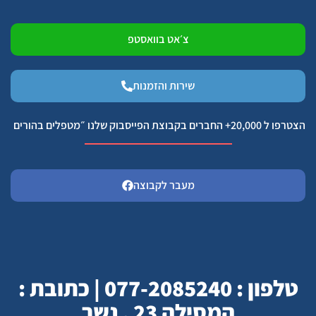
צ׳אט בוואסטפ
שירות והזמנות
הצטרפו ל 20,000+ החברים בקבוצת הפייסבוק שלנו ״מטפלים בהורים
מעבר לקבוצה
טלפון : 077-2085240 | כתובת :
המסילה 23 , נשר