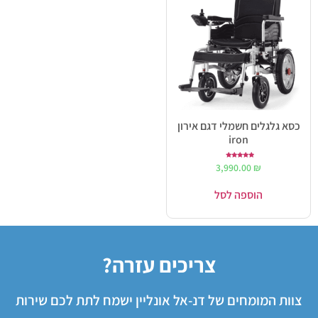
כסא גלגלים חשמלי דגם אירון
iron
דורג
3,990.00
₪
5.00
מתוך 5
הוספה לסל
צריכים עזרה?
צוות המומחים של דנ-אל אונליין ישמח לתת לכם שירות