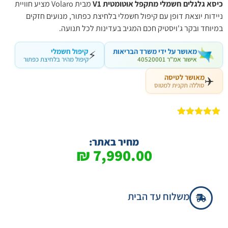
כיסא גלגלים חשמלי מתקפל אוטומטית V1
מבית Volaro מציע חוויית
ניידות יוצאת דופן עם קיפול חשמלי בלחיצת כפתור, מנועים חזקים
במיוחד ובקר ג'ויסטיק חכם המגיב בעדינות לכל תנועה.
מאושר על ידי משרד הבריאות
קיפול חשמלי
⚡
אישור אמ"ר 40520001
קיפול מהיר בלחיצת כפתור
מאושר לטיסה
✈️
סוללה תקנית למטוס
2
מדורגים
5.00
מתוך 5
מבוסס על
מחיר באתר:
דירוגים של
₪
7,990.00
לקוחות
משלוח עד הבית