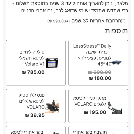
מלאה, וניתן להאריך אותה ל־עד 3 שנים בתוספת תשלום -
כדי שתדעו שתמיד יש מי שדואג לכם, גם אחרי הקנייה.
הרחבת אחריות ל3 שנים
)
₪
990.00
+
(
תוספות
LessStress™ Daily
– כרית ישיבה
סוללה ליתיום
למניעת פצעי לחץ
לכיסא חשמלי
Volaro V1
40*45
₪
785.00
₪
200.00
₪
180.00
פנס לג'ויסטיק
מתקן לנייד לכיסא
לכיסא גלגלים
גלגלים VOLARO
VOLARO
₪
195.00
₪
39.95
תושבת בקר אחורי
בקר אחורי לכיסא