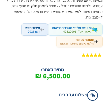
וגמישות – עם אפשרות למעבר מהפעלה חשמלית לידנית, שלדת ברזל
עמידה וגלגלים אחוריים בגודל 22 אינץ' לתמרון חלק גם מחוץ לבית.
מתאים במיוחד למשתמשים שמחפשים יציבות מקסימלית ושימוש
דו-מצבי נוח.
מאושר על ידי משרד הבריאות
עיצוב חדש
✨
אישור אמ"ר 40520001
דגם 2026
מאושר לטיסה
✈️
סוללת ליתיום בתוספת תשלום
1
מדורג
5.00
מתוך 5
מבוסס על
מחיר באתר:
דירוגים של
₪
6,500.00
לקוחות
משלוח עד הבית