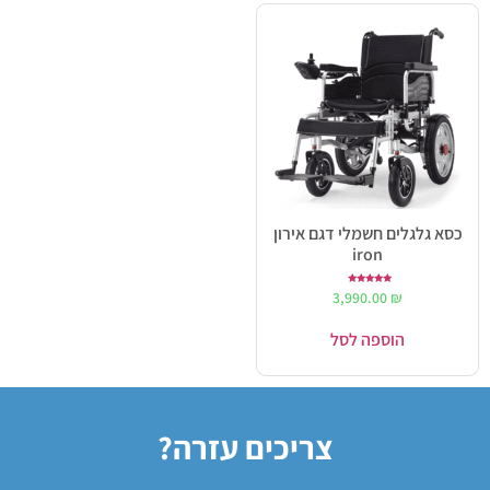
כסא גלגלים חשמלי דגם אירון
iron
דורג
3,990.00
₪
5.00
מתוך 5
הוספה לסל
צריכים עזרה?