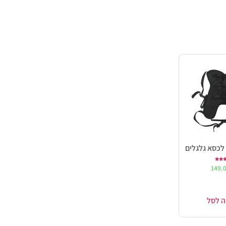
לכסא גלגלים
ורג
149.
5.0
ך 5
ה לסל