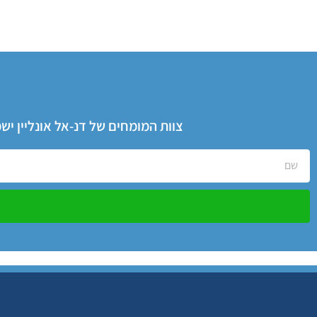
צוות המומחים של דנ-אל אונליין י