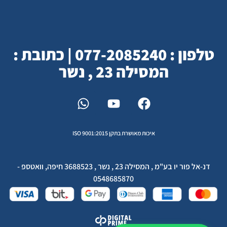
טלפון : 077-2085240 | כתובת :
המסילה 23 , נשר
איכות מאושרת בתקן ISO 9001:2015
דנ-אל פור יו בע"מ , המסילה 23 , נשר , 3688523 חיפה, וואטספ -
0548685870