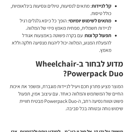
קל לניידות
: מתאים לנסיעות, טיולים ונסיעות בינלאומיות,
כולל טיסות.
מתאים לשימוש יומיומי
: הופך כל כיסא גלגלים רגיל
לניידות חשמלית, מפחית מאמץ פיזי של המלווה.
תפעול קל ונוח
: עם בקרה פשוטה באמצעות אגודל
להפעלת המנוע, המלווה יכול ליהנות מנסיעה חלקה וללא
מאמץ.
מדוע לבחור ב-Wheelchair
Powerpack Duo?
המוצר מציע פתרון חכם ויעיל לניידות מוגברת, ומשפר את איכות
החיים של המשתמש והמלווה כאחד. עם עיצוב אמין, תפעול
פשוט וטווח נסיעה רחב, ה-Powerpack Duo מבטיח חוויית
שימוש נוחה ובטוחה בכל סביבה.
משווק על ידי דנ-אל פור יו בע״מ – למידע נוסף ולהזמנות, צרו