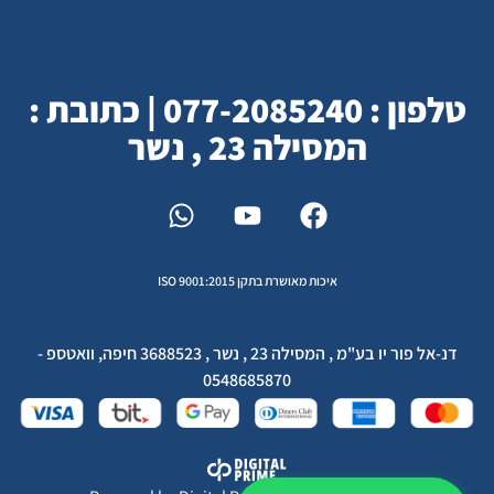
טלפון : 077-2085240 | כתובת :
המסילה 23 , נשר
איכות מאושרת בתקן ISO 9001:2015
דנ-אל פור יו בע"מ , המסילה 23 , נשר , 3688523 חיפה, וואטספ -
0548685870