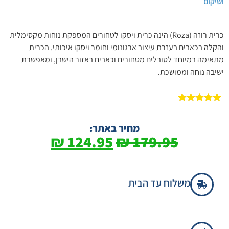
ושיקום
כרית רוזה (Roza) הינה כרית ויסקו לטחורים המספקת נוחות מקסימלית
והקלה בכאבים בעזרת עיצוב ארגונומי וחומר ויסקו איכותי. הכרית
מתאימה במיוחד לסובלים מטחורים וכאבים באזור הישבן, ומאפשרת
ישיבה נוחה וממושכת.
1
מדורג
5.00
מתוך 5
מבוסס על
מחיר באתר:
דירוגים של
₪
124.95
₪
179.95
לקוחות
משלוח עד הבית