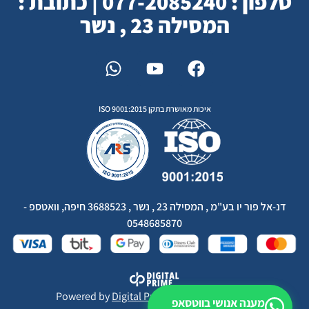
טלפון : 077-2085240 | כתובת :
המסילה 23 , נשר
איכות מאושרת בתקן ISO 9001:2015
דנ-אל פור יו בע"מ , המסילה 23 , נשר , 3688523 חיפה, וואטספ -
0548685870
Powered by
Digital Prime
Monetization LTD
מענה אנושי בווטסאפ