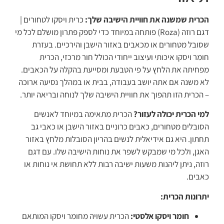
הכרית שמשנה את חוויית הישיבה שלך:
כרית ויסקו לטחורים |
דגם רוזה (Roza) פותחה במיוחד כדי לספק פתרון מושלם לכל מי
שסובל מטחורים או מכאבים באזור הישבן והירכיים. בעזרת
חומר ויסקו איכותי ועיצוב ייחודי הכולל חור מרכזי, הכרית
מפחיתה את הלחץ על פי הטבעת ומסייעת בהקלה על הכאבים.
לא משנה אם אתה יושב בעבודה, בבית או במהלך נסיעה ארוכה
– הכרית הזו תהפוך את חוויית הישיבה שלך לנוחה ובריאה יותר.
למי הכרית יכולה לעזור?
הכרית מתאימה במיוחד לאנשים
הסובלים מטחורים, כאבים כרוניים באזור הישבן או כאבי גב
תחתון. היא גם אידיאלית לנשים בהריון הסובלות מלחץ באזור
האגן, ולכל מי שמבקש לשפר את נוחות הישיבה שלו. עם דגם
רוזה, ניתן ליהנות משעות ישיבה רבות ללא תחושת אי נוחות או
כאבים.
יתרונות הכרית:
חומר ויסקו אלסטי:
הכרית עשויה מחומר ויסקו המותאם