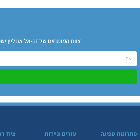
צוות המומחים של דנ-אל אונליין י
פתרונות ספיגה
עזרים וניידות
ציוד רפ