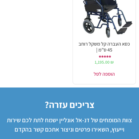
כסא העברה קל משקל רוחב
45 ס”מ |
דורג
1,195.00
₪
5.00
מתוך 5
הוספה לסל
צריכים עזרה?
צוות המומחים של דנ-אל אונליין ישמח לתת לכם שירות
וייעוץ, השאירו פרטים וניצור אתכם קשר בהקדם