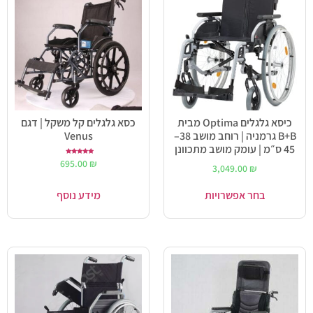
כיסא גלגלים Optima מבית
כסא גלגלים קל משקל | דגם
B+B גרמניה | רוחב מושב 38–
Venus
45 ס״מ | עומק מושב מתכוונן
דורג
695.00
₪
5.00
3,049.00
₪
מתוך 5
בחר אפשרויות
מידע נוסף