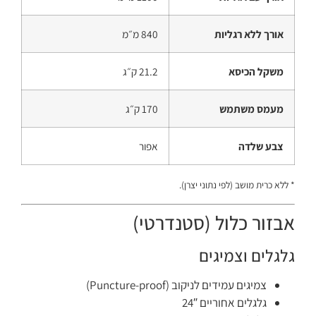
אורך ללא רגליות
840 מ״מ
משקל הכיסא
21.2 ק״ג
מעמס משתמש
170 ק״ג
צבע שלדה
אפור
* ללא כרית מושב (לפי נתוני יצרן).
אבזור כלול (סטנדרטי)
גלגלים וצמיגים
צמיגים עמידים לניקוב (Puncture-proof)
גלגלים אחוריים 24″