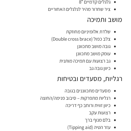
גלגלים קדמיים 8″
ציר שחרור מהיר לגלגלים האחוריים
מושב ותמיכה
שלדת אלומיניום מחוזקת
צלב כפול (Double cross brace)
גובה מושב מתכוונן
עומק מושב מתכוונן
גב רצועות עם תמיכה מותנית
כיוון גובה גב
רגליות, מסעדים ובטיחות
מסעדים מתכווננים בגובה
רגליות מתפרקות – סיבוב פנימה/החוצה
כיוון זווית ורוחב כף דריכה
רצועות עקב
בלם מנוף ברך
עזר הטיה (Tipping aid)