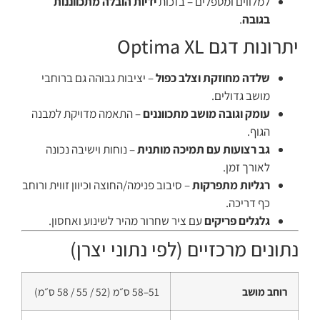
למלווים ומטפלים – בזכות
ידיות הובלה מתכווננות
בגובה
.
יתרונות דגם Optima XL
שלדה מחוזקת וצלב כפול
– יציבות גבוהה גם ברוחבי
מושב גדולים.
עומק וגובה מושב מתכווננים
– התאמה מדויקת למבנה
הגוף.
גב רצועות עם תמיכה מותנית
– נוחות וישיבה נכונה
לאורך זמן.
רגליות מתפרקות
– סיבוב פנימה/החוצה וכיוון זווית ורוחב
כף דריכה.
גלגלים פריקים
עם ציר שחרור מהיר לשינוע ואחסון.
נתונים מרכזיים (לפי נתוני יצרן)
רוחב מושב
51–58 ס״מ (52 / 55 / 58 ס״מ)