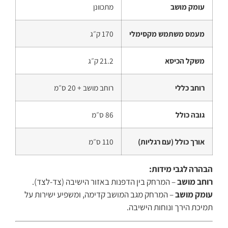
עומק מושב
מתכוונן
מעמס משתמש מקסימלי
170 ק״ג
משקל הכיסא
21.2 ק״ג
רוחב כללי
רוחב מושב + 20 ס״מ
גובה כולל
86 ס״מ
אורך כולל (עם רגליות)
110 ס״מ
הבהרה לגבי מידות:
רוחב מושב
– המרחק בין הדפנות באזור הישיבה (צד-לצד).
עומק מושב
– המרחק מגב המושב קדימה, ומשפיע ישירות על
תמיכת הירך ונוחות הישיבה.