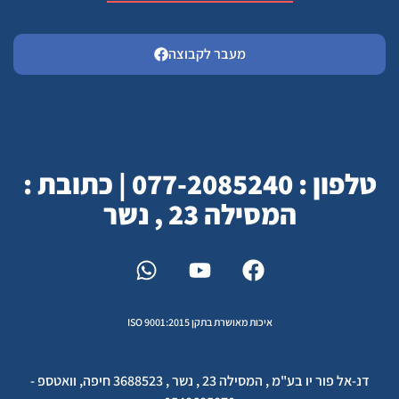
מעבר לקבוצה
טלפון : 077-2085240 | כתובת :
המסילה 23 , נשר
איכות מאושרת בתקן ISO 9001:2015
דנ-אל פור יו בע"מ , המסילה 23 , נשר , 3688523 חיפה, וואטספ -