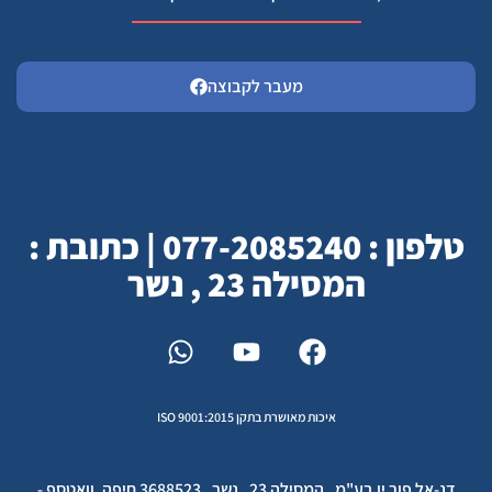
מעבר לקבוצה
טלפון : 077-2085240 | כתובת :
המסילה 23 , נשר
איכות מאושרת בתקן ISO 9001:2015
דנ-אל פור יו בע"מ , המסילה 23 , נשר , 3688523 חיפה, וואטספ -