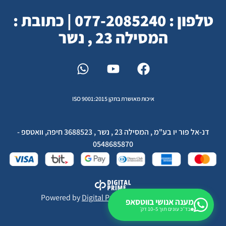
טלפון : 077-2085240 | כתובת :
המסילה 23 , נשר
איכות מאושרת בתקן ISO 9001:2015
דנ-אל פור יו בע"מ , המסילה 23 , נשר , 3688523 חיפה, וואטספ -
0548685870
Powered by
Digital Prime
Monetization LTD
מענה אנושי בווטסאפ
בד״כ עונים תוך 5–10 דק׳