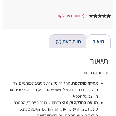
(
2
חוות דעת לקוח)
2
מדורגים
5.00
מתוך 5
מבוסס על
דירוגים של
לקוחות
תיאור
חוות דעת (2)
תיאור
תכונות מרכזיות:
אחיזה מושלמת
: החגורה נקשרת מסביב למותניים של
היושב ויוצרת צורה של משולש המחזיק בצורה מיטבית את
היושב על הכסא.
מניעת החלקה וקימה
: בזכות עיצובה הייחודי, החגורה
מונעת בצורה יעילה את ההחלקה או הקימה מכסא
הגלגלים, מעניקה תחושת ביטחון ליושב.