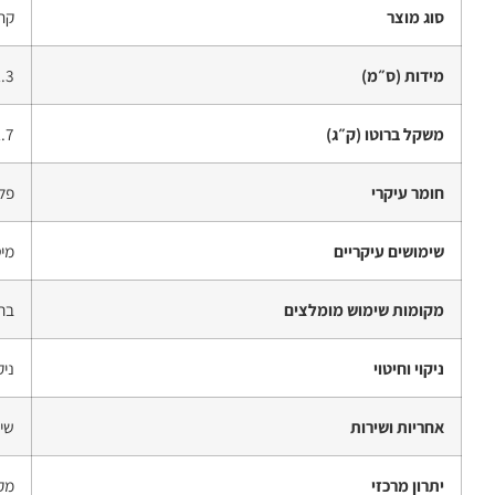
סוג מוצר
קר
מידות (ס״מ)
1.3
משקל ברוטו (ק״ג)
1.7
חומר עיקרי
פל
שימושים עיקריים
מיט
מקומות שימוש מומלצים
בתי
ניקוי וחיטוי
ניק
אחריות ושירות
שיר
יתרון מרכזי
מקל