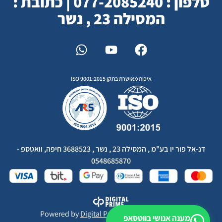
טלפון : 077-2085240 | כתובת :
המסילה 23 , נשר
איכות מאושרת בתקן ISO 9001:2015
דנ-אל פור יו בע"מ , המסילה 23 , נשר , 3688523 חיפה, וואטספ -
0548685870
Powered by
Digital Prime
Monetization LTD
מענה אנושי בווטסאפ