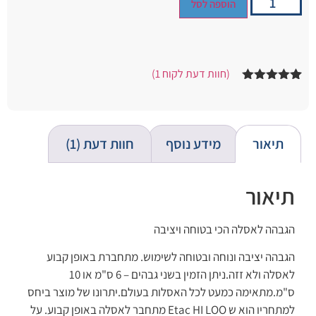
הוספה לסל
(חוות דעת לקוח
1
)
1
מדורג
5.00
מתוך 5
מבוסס על
דירוגים של
לקוחות
תיאור
מידע נוסף
חוות דעת (1)
תיאור
הגבהה לאסלה הכי בטוחה ויציבה
הגבהה יציבה ונוחה ובטוחה לשימוש. מתחברת באופן קבוע
לאסלה ולא זזה.ניתן הזמין בשני גבהים – 6 ס"מ או 10
ס"מ.מתאימה כמעט לכל האסלות בעולם.יתרונו של מוצר ביחס
למתחריו הוא ש Etac HI LOO מתחבר לאסלה באופן קבוע. על