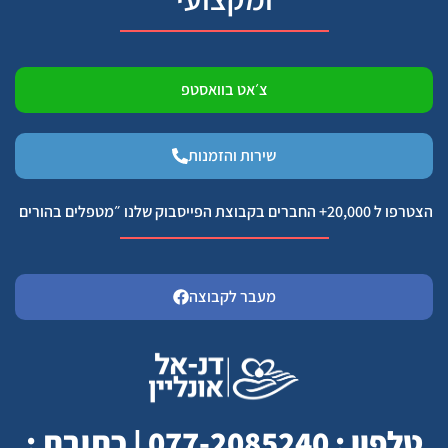
צ׳אט בוואסטפ
שירות והזמנות
הצטרפו ל 20,000+ החברים בקבוצת הפייסבוק שלנו ״מטפלים בהורים
מעבר לקבוצה
טלפון : 077-2085240 | כתובת :