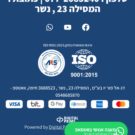
המסילה 23 , נשר
איכות מאושרת בתקן ISO 9001:2015
דנ-אל פור יו בע"מ , המסילה 23 , נשר , 3688523 חיפה, וואטספ -
0548685870
Powered by
Digital Prime
Monetization LTD
מענה אנושי בווטסאפ
בד״כ עונים תוך 5–10 דק׳