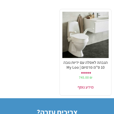
הגבהה לאסלה עם ידיות גובה
10 ס"מ פרמיום | My Loo
דורג
745.00
₪
5.00
מתוך 5
מידע נוסף
צריכים עזרה?