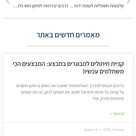
קלנועיות חשמליות לעומת ידניות: הבדלים, יתרונות ומה כדאי לדעת
דרכים יצירתיות למימון כסא גלגלים חשמלי או קלנועית
מאמרים חדשים באתר
קניית חיתולים למבוגרים במבצע: המבצעים הכי
משתלמים עכשיו!
ברוכים הבאים למדריך האולטימטיבי שישנה את האופן בו אתם חושבים
על קניות, על איכות חיים ועל חופש. אם הגעתם לכאן, כנראה שאתם
מחפשים פתרון, אולי
קרא עוד »
אוגוסט 7, 2026
אין תגובות