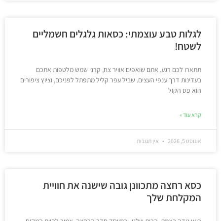
לגלות טבע עוצמתי: כסאות גלגלים חשמליים
לשטח!
תתארו לכם רגע. אתם שואפים אוויר צח, קרני שמש מלטפות אתכם
בעדינות דרך ענפי העצים. שביל עפר קליל מתפתל לפניכם, וציוץ ציפורים
הוא פס הקול
קרא עוד »
אוגוסט 5, 2026
אין תגובות
כסא רחצה מתכוונן גובה שישנה את חוויית
המקלחת שלך
בואו נודה באמת. הבית שלנו, ובמיוחד חדר הרחצה, אמור להיות המקום