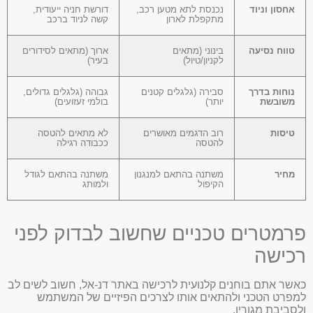
אחסון וניוד
נכנסת לתא מטען רכב,
דורשת חניה ייעודית,
מתקפלת לארון
קשה לניוד ברכב
טווח נסיעה
בינוני (מתאים
ארוך (מתאים לסידורים
לקניון/טיול)
בעיר)
נוחות בדרך
סבירה (גלגלים קטנים
גבוהה (גלגלים גדולים,
משובשת
יותר)
בולמי זעזועים)
טיסות
רוב הדגמים מאושרים
לא מתאים להטסה
להטסה
ככבודה רגילה
מחיר
משתנה בהתאם למנגנון
משתנה בהתאם לגודל
הקיפול
ולמותג
פרמטרים טכניים שחשוב לבדוק לפני
רכישה
כאשר אתם בוחנים קלנועית לרכישה באתר דנ-אל, חשוב לשים לב
למפרט הטכני ולהתאים אותו לצרכים הפיזיים של המשתמש
ולסביבת מגוריו.