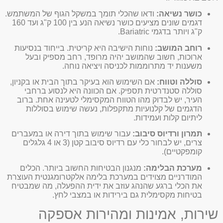
כושר נשיאה:
ודאו שהכלי תומך במשקל הגוף של המשתמש.
דגמים שונים מציעים כושר נשיאה הנע בין 100 ק"ג ועד 160
ק"ג ויותר בדגמי Bariatric.
רוחב המושב:
נוחות הישיבה היא קריטית. בייחוד בנסיעות
ארוכות, חשוב שהמושב יהיה מרופד, רחב מספיק ובעל
משענות יד מתרוממות לכניסה ויציאה נוחה.
סוללה וטווח:
אם השימוש הוא בעיקר בתוך הבית או בקניון,
סוללה סטנדרטית תספיק. אם הכוונה היא לנסוע ברחבי
העיר, יש לבדוק מהו הטווח המקסימלי לטעינה אחת. ברוב
הדגמים של קלנועיות מתקפלות, נעשה שימוש בסוללות
ליתיום קלות ועמידות.
תמרון ורדיוס סיבוב:
עבור שימוש בתוך דירה או במעברים
צרים, יש לבחור כלי עם רדיוס סיבוב קטן (3 או 4 גלגלים
קומפקטיים).
מערכת הבלימה:
מנגנון הבטיחות החשוב ביותר. הכלים
המודרניים מצוידים במערכת בלימה אלקטרומגנטית העוצרת
את הכלי ברגע שהנהג עוזב את ידית ההפעלה, מה שמבטיח
בטיחות מקסימלית גם בירידות או במצבי לחץ.
שירות, אמינות ומהירות אספקה