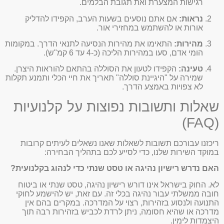
רגישות המצערת ואת תגובת הבלמים.
נראות:
אם אתם נוסעים בשעות הערב, הקפידו להדליק
אורות או להשתמש במחזירי אור.
מהירות:
התאימו את מהירות הנסיעה לתנאי הדרך. במקומות
הומי אדם, סעו במהירות הליכה (כ-4 עד 6 קמ"ש).
טעינה:
הקפידו לטעון את הסוללה בהתאם להוראות היצרן.
שמירה על "היגיינת סוללה" תאריך את חיי הכלי ותמנע תקלות
לא צפויות באמצע הדרך.
שאלות ותשובות נפוצות על קלנועיות
(FAQ)
ריכזנו עבורכם תשובות לשאלות שאנו נשאלים לעיתים קרובות
במוקד השירות שלנו, כדי לסייע לכם בתהליך הבחירה:
האם נדרש רישיון נהיגה או טסט שנתי כדי לנהוג בקלנועית?
לא. החוק בישראל אינו דורש רישיון נהיגה, טסט שנתי או ביטוח
חובה ממשלתי עבור נהיגה בכלי זה. עם זאת, יש להישמע לחוקי
התנועה ולנסוע בזהירות, רצוי על המדרכה. במקרים בהם אין
מדרכה או שהיא חסומה, ניתן לרדת לכביש בזהירות רבה תוך
היצמדות לימין.