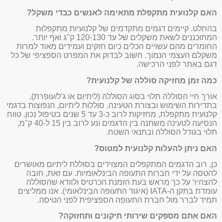
האם קלנועית מתקפלת מתאימה לאנשים כבדי משקל?
בהחלט. קיימים דגמים מתקדמים של קלנועיות מתקפלות
המתוכננים לשאת משקלים של עד 120-130 ק"ג ואף יותר.
החומרים מהם עשויים הכלים כיום חזקים ועמידים מאוד למרות
משקלם העצמי הנמוך. חשוב לבדוק את המפרט הספציפי של כל
דגם באתר לפני הרכישה.
כמה זמן מחזיקה סוללה של קלנועית?
אורך חיי הסוללה תלוי בסוג הסוללה (ליתיום או ג'ל/עופרת),
בתדירות השימוש ובצורת הטעינה. סוללות ליתיום, הנפוצות בדגמי
קלנועית מתקפלת, מחזיקות לרוב כ-3 עד 5 שנים בטיפול נכון. טווח
הנסיעה לטעינה משתנה בין הדגמים ונע לרוב בין 15 ל-40 ק"מ,
תלוי בגודל הסוללה ובתנאי השטח.
האם ניתן להעלות קלנועית למטוס?
כן, רוב הדגמים המתקפלים המצוידים בסוללת ליתיום מאושרים
להטסה על ידי חברות התעופה הבינלאומיות. עם זאת, חובה
להצהיר על כך מראש בעת הזמנת הכרטיס ולוודא שהסוללה
עומדת בתקן ה-IATA (איגוד התעופה הבינלאומי). אנו ממליצים
תמיד לברר מול חברת התעופה הספציפית לפני הטיסה.
האם אתם מספקים שירותי תיקונים ותחזוקה?