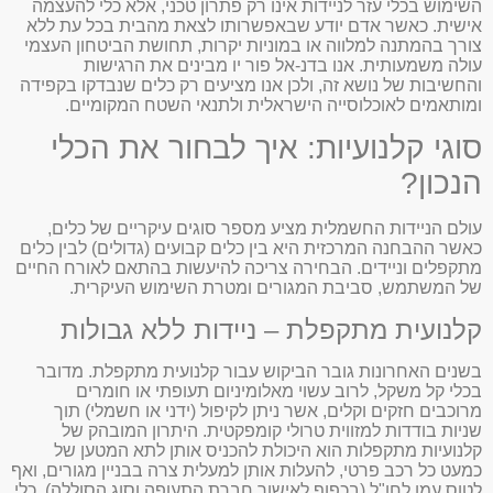
השימוש בכלי עזר לניידות אינו רק פתרון טכני, אלא כלי להעצמה
אישית. כאשר אדם יודע שבאפשרותו לצאת מהבית בכל עת ללא
צורך בהמתנה למלווה או במוניות יקרות, תחושת הביטחון העצמי
עולה משמעותית. אנו בדנ-אל פור יו מבינים את הרגישות
והחשיבות של נושא זה, ולכן אנו מציעים רק כלים שנבדקו בקפידה
ומותאמים לאוכלוסייה הישראלית ולתנאי השטח המקומיים.
סוגי קלנועיות: איך לבחור את הכלי
הנכון?
עולם הניידות החשמלית מציע מספר סוגים עיקריים של כלים,
כאשר ההבחנה המרכזית היא בין כלים קבועים (גדולים) לבין כלים
מתקפלים וניידים. הבחירה צריכה להיעשות בהתאם לאורח החיים
של המשתמש, סביבת המגורים ומטרת השימוש העיקרית.
קלנועית מתקפלת – ניידות ללא גבולות
בשנים האחרונות גובר הביקוש עבור קלנועית מתקפלת. מדובר
בכלי קל משקל, לרוב עשוי מאלומיניום תעופתי או חומרים
מרוכבים חזקים וקלים, אשר ניתן לקיפול (ידני או חשמלי) תוך
שניות בודדות למזווית טרולי קומפקטית. היתרון המובהק של
קלנועיות מתקפלות הוא היכולת להכניס אותן לתא המטען של
כמעט כל רכב פרטי, להעלות אותן למעלית צרה בבניין מגורים, ואף
לטוס עמן לחו"ל (בכפוף לאישור חברת התעופה וסוג הסוללה). כלי