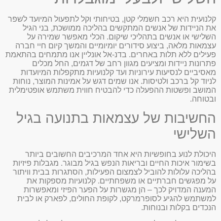
קלנועית היא רכב חשמלי קטן, בטיחותי וקל לתפעול המיועד לשפר
את הניידות של אנשים המתקשים בהליכה ממושכת, בני הגיל
השלישי או אנשים בתהליכי שיקום. הכלי מאפשר שמירה על
עצמאות מלאה, ביצוע סידורים יומיומיים והמשך קיום חיי חברה
פעילים ללא תלות באחרים. בדנ-אל אונליין אנו מתמחים בהתאמת
פתרונות ניידות ומציעים מגוון רחב של דגמים, החל מכלים
מאסיביים לנסיעות עירוניות ועד קלנועיות מתקפלות המיועדות
לניוד קל ברכב ולטיסות. אנו שמים דגש על אמינות המוצר, נוחות
המושב ופשטות ההפעלה כדי להבטיח חווית משתמש אופטימלית
ובטוחה.
החשיבות של עצמאות בתנועה בגיל
השלישי
היכולת לנוע בחופשיות היא אחד המרכיבים החשובים ביותר
בשימור איכות החיים ובריאות הנפש בגיל מבוגר. מגבלות פיזיות
בהליכה עלולות להוביל לצמצום הפעילות, הסתגרות בבית וויתור
על מפגשים חברתיים או משפחתיים. קלנועיות מספקות את
המענה המדויק לכך – הן מגשרות על הפער הפיזי ומאפשרות
למשתמש להגיע לסופרמרקט, לקופת החולים, לפארק או לבית
הנכדים בקלות ובנוחות.