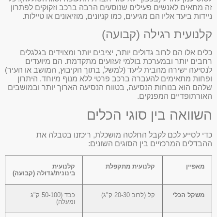
זה מתאים לאנשים פעילים שנוסעים הרבה ברכב וזקוקים לפתרון
ניידות ביעד אליו הם מגיעים, כמו קניונים, מוזיאונים או טיילות.
קלנועית רגילה (קבועה)
כלים אלו הם לרוב גדולים יותר, יציבים יותר ומצוידים בגלגלים
רחבים יותר ובמערכת בולמי זעזועים מתקדמת. הם מיועדים
לנסיעה ישירה מהבית ליעד (למשל, בתוך הקיבוץ, המושב או העיר)
ופחות מתאימים להעברה ברכב פרטי ללא מנוף מיוחד. היתרון
שלהם הוא בנוחות הנסיעה, בטווח הנסיעה הארוך יותר ובמושבים
האורתופדיים המפנקים.
השוואה בין סוגי הכלים
כדי לסייע לכם לקבל החלטה מושכלת, ריכזנו בטבלה את
ההבדלים המרכזיים בין הסוגים השונים:
מאפיין
קלנועית מתקפלת
קלנועית
בינונית/גדולה (קבועה)
משקל הכלי
קל (לרוב 20-30 ק"ג)
כבד (50-100 ק"ג
ומעלה)