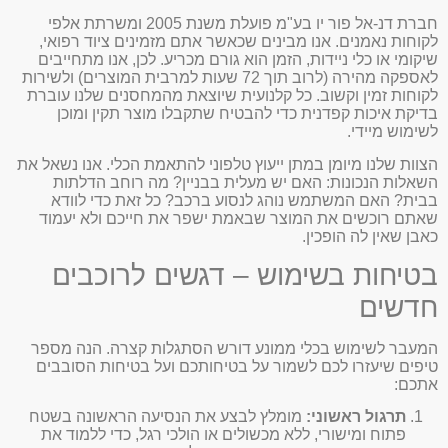
חברת דנ-אל פור יו בע"מ פועלת משנת 2005 ומשרתת אלפי
לקוחות נאמנים. אנו מבינים שכאשר אתם מזמינים ציוד רפואי,
שיקומי או כלי ניידות, הזמן הוא גורם מכריע. לכן, אנו מתחייבים
לאספקה מהירה (לרוב תוך 72 שעות למרבית המוצרים) ולשירות
לקוחות זמין וקשוב. כל קלנועית שיוצאת מהמחסנים שלנו עוברת
בדיקת איכות קפדנית כדי להבטיח שתקבלו מוצר תקין ומוכן
לשימוש מיידי.
הצוות שלנו מיומן במתן ייעוץ טלפוני להתאמת הכלי. אנו נשאל את
השאלות הנכונות: האם יש מעלית בבניין? מה רוחב הדלתות
בבית? האם המשתמש נוהג לנסוע ברכב? כל זאת כדי לוודא
שאתם רוכשים את המוצר שבאמת ישפר את חייכם ולא יעמוד
כאבן שאין לה הופכין.
בטיחות בשימוש – דגשים לרוכבים
חדשים
המעבר לשימוש בכלי ממונע דורש הסתגלות קצרה. הנה מספר
טיפים שיעזרו לכם לשמור על בטיחותכם ועל בטיחות הסובבים
אתכם:
תרגול ראשוני:
מומלץ לבצע את הנסיעה הראשונה בשטח
פתוח ומישורי, ללא מכשולים או הולכי רגל, כדי ללמוד את