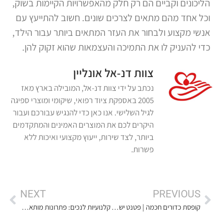
הליכונים וקביים הם רק חלק מהאפשרויות הקיימות בשוק,
וכל אחד מהם מתאים לצרכים שונים. חשוב להתייעץ עם
אנשי מקצוע ולבחור את העזר המתאים ביותר עבור הילד,
כדי להעניק לו את התמיכה והעצמאות שהוא זקוק להן.
צוות דנ-אל אונליין
נכתב על ידי צוות דנ-אל, המובילה בארץ מאז
2005 באספקת ציוד רפואי, שיקומי ומוצרי ספיגה
לגיל השלישי. אנו כאן כדי להנגיש עבורכם ועבור
היקרים לכם את המוצרים האמינים והמתקדמים
ביותר, לצד שירות, ייעוץ מקצועי ואיכות ללא
פשרות.
NEXT
PREVIOUS
קופסת כדורים חכמה | פטנט ישראלי חדש טוען שפתר בעיה אקוטית שרווחת אצל כל מי שצריך ליטול תרופות באופן קבוע
קלנועיות לנכים: פתרונות מותאמים אישית לשיפור איכות החיים