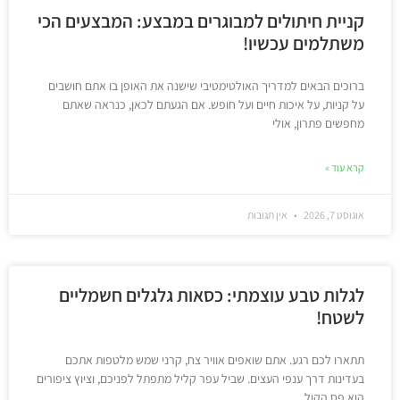
קניית חיתולים למבוגרים במבצע: המבצעים הכי
משתלמים עכשיו!
ברוכים הבאים למדריך האולטימטיבי שישנה את האופן בו אתם חושבים
על קניות, על איכות חיים ועל חופש. אם הגעתם לכאן, כנראה שאתם
מחפשים פתרון, אולי
קרא עוד »
אוגוסט 7, 2026
אין תגובות
לגלות טבע עוצמתי: כסאות גלגלים חשמליים
לשטח!
תתארו לכם רגע. אתם שואפים אוויר צח, קרני שמש מלטפות אתכם
בעדינות דרך ענפי העצים. שביל עפר קליל מתפתל לפניכם, וציוץ ציפורים
הוא פס הקול