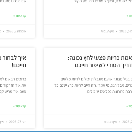
 לפניכם, וציוץ ציפורים הוא פס הקול
שבו אנחנו מתנקים,
ד »
קרא עוד »
202
אין תגובות
אוגוסט 2, 2026
אי
מת כריות פצעי לחץ נכונה:
איך לבחור כ
ריך הסודי לשיפור חייכם
חייכם!
 בגיל מבוגר או עם מוגבלות יכולים להיות מלאים
ברוכים הבאים למ
ים. אבל רגע, מי אמר שזה חייב להיות כך? ישנם כל
את אור הזרקורים,
בה פתרונות נפלאים שיכולים
פעם איך פריט קטן
ד »
קרא עוד »
אין תגובות
יולי 27, 2026
אין 