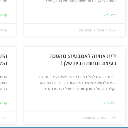
הגעתם לכאן, כנראה שאתם מחפשים פתרון, אולי
מתפתל
קרא עוד »
קרא עו
אוגוסט 7, 2026
אין תגובות
אוגוסט 5, 6
ידית אחיזה לאמבטיה: מהפכה
התא
בעיצוב ונוחות הבית שלך!
המד
ברוכים הבאים לעולם שבו בטיחות פוגשת עיצוב, ונוחות
החיים
הופכת לחוויה יומיומית. האם אתם מכירים את התחושה
באתגר
הקלה הזו, של ביטחון מוחלט, כשכל צעד מרגיש יציב
כך הר
קרא עוד »
קרא עו
יולי 31, 2026
אין תגובות
יולי 29, 2026