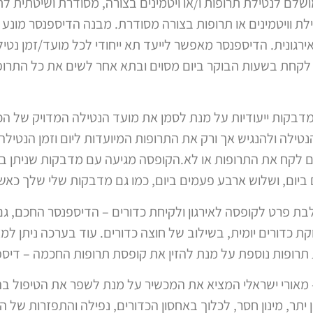
לם לנטילת תרופות ו/או ויטמינים בצורה, מסודרת ושיטתית ל
כם לנטילת וויטמינים או תרופות בצורה מסודרת. מבנה הדיספנסר מו
גונית. הדיספנסר מאפשר לייעד תא ייחודי לכל מועד/זמן נטילת 
קחת בשעות הבוקר ביום מסוים ובתא אחר לשים את כל התרופו
CARRO נמכרת עם מדבקות ייעודיות על מנת לסמן את מועד הנטילה המדויק
נטילה ולהנגיש אך ורק את התרופות המיועדות ליום וזמן הנטיל
ם לקח את התרופות או לא.הקופסה מגיעה עם מדבקות שניתן 
יום, ושלוש ארבע פעמים ביום, כמו גם מדבקות שלי שלך כאשר
ת כדורים יומית, בשילוב של חוצה כדורים. עוד בערכה ניתן למ
ת תרופות נוספת על מנת להזין את קופסת תרופות החכמה – דיס
מציא הישראלי של CARROSELF – מאורי ישראלי המציא את המכשיר על מנת לשפר את ה
יתר, מינון חסר, לכלוך באחסון הכדורים, נפילה והתפזרות של ה