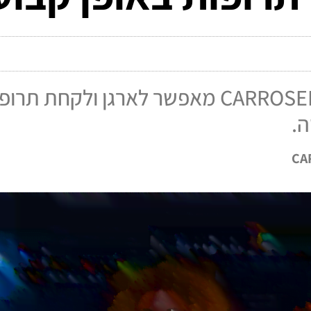
הקופסה החכמה של CARROSELF מאפשר לארגן ול
ה.
CA