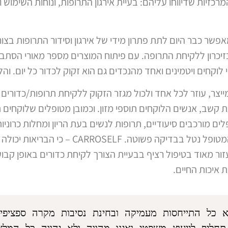
מרכזיות שדיווחו עליהם: בעיית אירגון התרופות, ונוחות השימוש
י המוצר מאפשר כבר היום לתת פתרון מידי של אירגון וסידור התרופות ב
 בזיכרון ללקיחת התרופה. עם פיתוח המוצרים מספר מאורי הסתבר
לוקחים ויטמינים ואחד מהנכדים גם הוא זקוק לכדור כל יום. וה
ר, עוזר לכל אחד ולכול מגזר הזקוק ללקיחת תרופות/כדורים ב
 קשב, אנשים הלוקחים תוספי מזון. וכמובן מטופלים שלוקחים 
ם מורכבים סיעודיים, תרופות לנשים בעת הריון ומחלות כרוניות
הנוח והיכולת לראות בקלות מה ואיך המטופל נטל 
ור מאוד בטיפול רציף בבעיית הצורך לקיחת כדורים באופן קבוע
 איכות החיים.