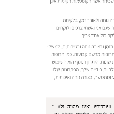
 ושכיחה אשר הקופסאות הקימות אינן
צורה נוחה ולאורך זמן, בלקיחת
 שגם אני ואשתי צרכים ולוקחים
לקח כול אחד צריך.
זמן ובצורה נוחה ובטיחותית. למשל:
תרופות מרשם קבועות. כמו תרופות
 שונות, היתרון הנוסף הוא השימוש
בבדיקה פשוטה. CARROSELF – כי הבריאות יכולה להיות בידיים שלך. הפתרונות שלנו
 ומתמשך, בצורה נוחה ואיכותית,
*כל האמור לעיל נאמר ללא כל התייחסות מעמיקה ובחינת נסיבות מקרה ספציפי ועובדותיו ואינו מהווה ולא 
יהווה בעתיד ייעוץ משפטי או תחליף לייעוץ משפטי ואינו מהווה ולא יהווה כל המלצה לנקיטת הליכים כאלה או 