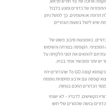
תקופה ארוכה של עד חודש מראש.
נע התפזרות של כדורים ומונע בלבול
תרופה או וויטמינים. כך למשל ניתן
ת שיש ליטול בשעות הצהריים
 של הכדורים. באמצעות סיבוב פשוט של
ה הספציפי. הקופסה בצורתה והשימוש
בעזרתם להתאים את זמני הלקיחה על
 יש יותר ממכשיר אחד בבית.
בנוסף, הערכה של CARROSELF משלבת פרט לקופסה לאירגון ולקיחת כדורים – הדיספנסר החכם, גם קופסא קטנה To GO שהכדורים יהיו
צוא קופסה עם ארבע מחסניות נוספות
פנסר הכדורים החכם בנוחות.
טיפול בהוריו הקשישים. לדבריו – לא ישנתי
כדורים ובושה שההורים שלי חשו