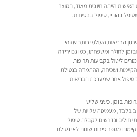
 האישית הייתה חיובית מאוד, המוצר
יפל בהוריי, טיפול בבטיחות.
גון הבריאות העולמי כותב שזוהי
זמן לחולה ומשפחתו, כמו גם ירידה
 של ארגון הבריאות העולמי, מעל 50% מהמטופלים שאמורים ליטול בקביעות תרופות
 הקיימות ושכיחה, ההתמדה בנטילת
כל טיפול אחר שמערכת הבריאות
זמנם בשל אי נטילת תרופות בזמן. כשני שליש
ב בלבד, מעמיסה עלויות של
י חולים ונדרשים לקבלת טיפולי
יימות מספר סיבות שונות לאי נטילת