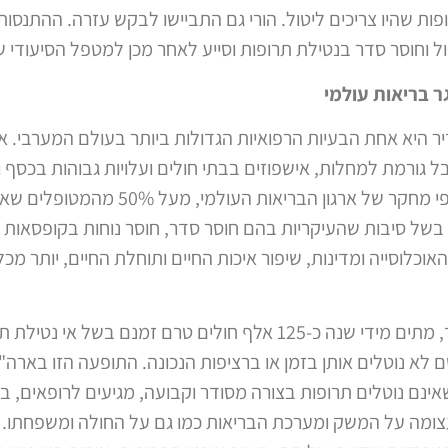
ות שהיו צריכים ליטול. הורי גם התביישו לבקש עזרה. ההתנסות
 וחוסר סדר בנטילת תרופות וסייע לאחר מכן למטפל הסיעודי שט
ר בריאות עולמי
ר היא אחת הבעיות הרפואיות הגדולות ביותר בעולם המערבי. איר
ורמת למחלות, אישפוזים בבתי חולים ועלויות גבוהות בכסף וב
בתוחלת החיים ואיכות החיים. עוד על פי מחקר
 בשל סיבות שהעיקריות בהם חוסר סדר, חוסר נוחות בקופסאות
אוכלוסייה ומדינות, שיפור איכות החיים ותוחלת החיים, יותר מ
על פי פרסומי מחקרים בארה"ב בלבד, מתים מידי שנה כ-125 אלף חולים טרם 
א נוטלים אותן בזמן או ברציפות הנכונה. התופעה הזו בארה"
ינם נוטלים תרופות בצורה מסודר וקבועה, מגיעים לרופאים, בת
צומה על המשק ומערכת הבריאות כמו גם על החולה ומשפחתו. ק