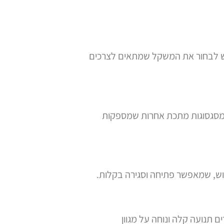
דוק את משקלו. רולטורים קלים יכולים לשקול בין 5 ל-10 קילוגרם, ויש לבחור את המשקל שמתאים לצרכים
ים מסגסוגות מתכת אחרות שמספקות
ימוש, שמאפשר פתיחה וסגירה בקלות.
 תנועה קלה ונוחה על מגוון