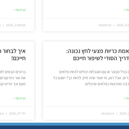
ד »
קרא עוד »
202
אין תגובות
אוגוסט 2, 2026
אי
מת כריות פצעי לחץ נכונה:
איך לבחור כ
ריך הסודי לשיפור חייכם
חייכם!
 בגיל מבוגר או עם מוגבלות יכולים להיות מלאים
ברוכים הבאים למ
ים. אבל רגע, מי אמר שזה חייב להיות כך? ישנם כל
את אור הזרקורים,
בה פתרונות נפלאים שיכולים
פעם איך פריט קטן
ד »
קרא עוד »
אין תגובות
יולי 27, 2026
אין 