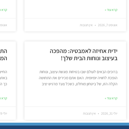
קרא עוד »
קרא עו
אוגוסט 7, 2026
אין תגובות
אוגוסט 5, 6
ידית אחיזה לאמבטיה: מהפכה
התא
בעיצוב ונוחות הבית שלך!
המד
ברוכים הבאים לעולם שבו בטיחות פוגשת עיצוב, ונוחות
החיים
הופכת לחוויה יומיומית. האם אתם מכירים את התחושה
באתגר
הקלה הזו, של ביטחון מוחלט, כשכל צעד מרגיש יציב
כך הר
קרא עוד »
קרא עו
יולי 31, 2026
אין תגובות
יולי 29, 2026