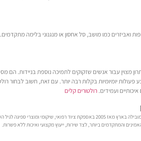
ת ואביזרים כמו מושב, סל אחסון או מנגנוני בלימה מתקדמים. 
ון מצוין עבור אנשים שזקוקים לתמיכה נוספת בניידות. הם מספק
ולות יומיומיות בקלות רבה יותר. עם זאת, חשוב לבחור רולט
איכותיים ועמידים.
רולטורים קלים
נכתב על ידי צוות דנ-אל, המובילה בארץ מאז 2005 באספקת ציוד רפואי, שיקומי 
מינים והמתקדמים ביותר, לצד שירות, ייעוץ מקצועי ואיכות ללא פשרות.