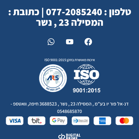
טלפון : 077-2085240 | כתובת :
המסילה 23 , נשר
איכות מאושרת בתקן ISO 9001:2015
דנ-אל פור יו בע"מ , המסילה 23 , נשר , 3688523 חיפה, וואטספ -
0548685870