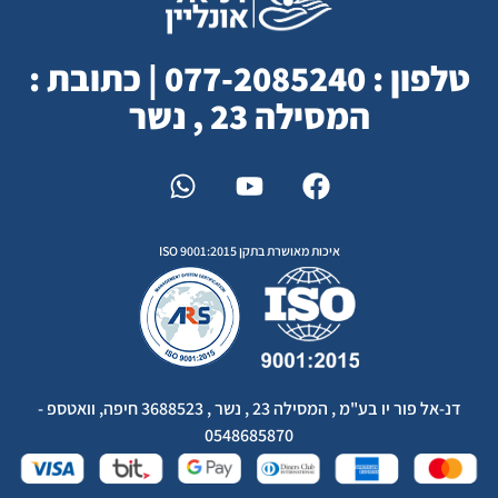
טלפון : 077-2085240 | כתובת :
המסילה 23 , נשר
איכות מאושרת בתקן ISO 9001:2015
דנ-אל פור יו בע"מ , המסילה 23 , נשר , 3688523 חיפה, וואטספ -
0548685870