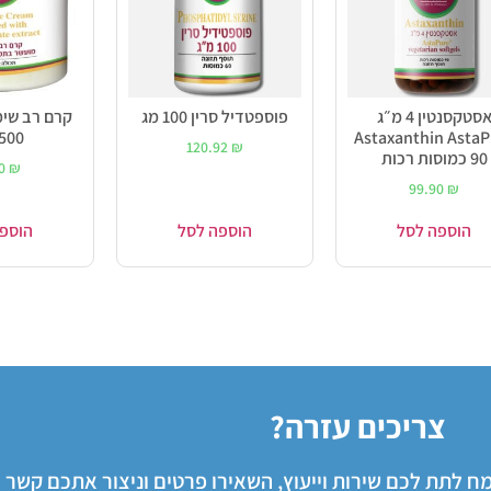
אסטקסנטין 4 מ״ג
פוספטדיל סרין 100 מג
קרם רב שימ
Astaxanthin AstaP
500 מ"ל
120.92
₪
90 כמוסות רכות
00
₪
99.90
₪
הוספה לסל
הוספה לסל
הוספ
צריכים עזרה?
שמח לתת לכם שירות וייעוץ, השאירו פרטים וניצור אתכם קשר