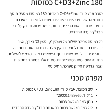
C+D3+Zinc 180 כמוסות
מוצר אבץ סי ודי C+D3+Zinc באריזת 180 כמוסות מספק תוסף
תזונתי המשלב ויטמינים ומינרלים חיוניים לתמיכה במערכת
החיסונית ובבריאות הכללית. התוסף כשר פרווה ונבדק על ידי
הבד"ץ העדה החרדית.
כל כמוסה מכילה שילוב של ויטמין C, ויטמין D3 ואבץ, אשר
ידועים בתרומתם לתפקוד תקין של מערכת החיסונית ותמיכה
בתהליכים ביולוגיים שונים בגוף. השימוש במוצר מומלץ להשלמת
התזונה היומיומית במינרלים וויטמינים אלו, במיוחד בתקופות
שבהן נדרשת חיזוק מערכת החיסונית.
מפרט טכני
שם המוצר: אבץ סי ודי C+D3+Zinc 180 כמוסות
ברקוד: 7290011439965
נותן כשרות: כשר פרווה
סוג כשרות: כשר פרווה בהשגחת הבד"ץ העדה החרדית