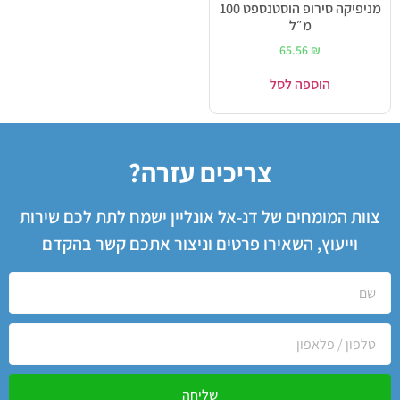
מניפיקה סירופ הוסטנספט 100
מ״ל
65.56
₪
הוספה לסל
צריכים עזרה?
צוות המומחים של דנ-אל אונליין ישמח לתת לכם שירות
וייעוץ, השאירו פרטים וניצור אתכם קשר בהקדם
שליחה