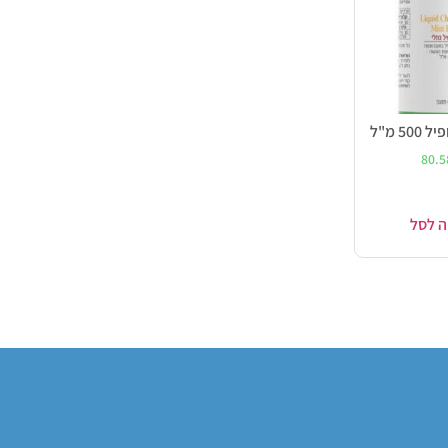
5 מ"ל
80.
ה לסל