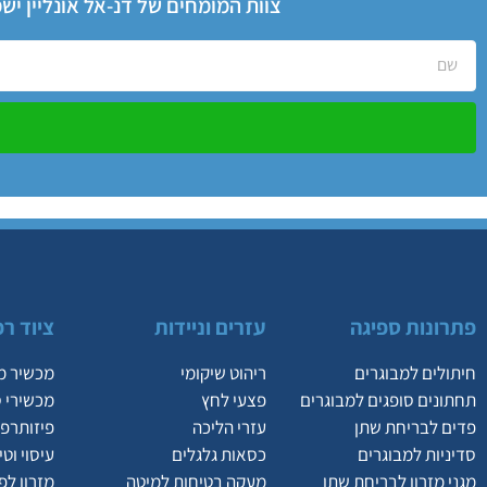
צוות המומחים של דנ-אל אונליין י
פתרונות ספיגה
עזרים וניידות
ציוד רפ
חיתולים למבוגרים
ריהוט שיקומי
מכשיר מ
תחתונים סופגים למבוגרים
פצעי לחץ
מכשירי 
פדים לבריחת שתן
עזרי הליכה
פיזותרפי
סדיניות למבוגרים
כסאות גלגלים
עיסוי וט
מגני מזרון לבריחת שתן
מעקה בטיחות למיטה
מזרון לפ