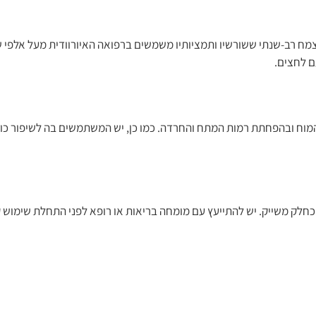
ם כ"ג'ינסנג ההודי", היא צמח רב-שנתי ששורשיו ותמציותיו משמשים ברפואה האיורוודית מעל
ם לחצים.
מוח ובהפחתת רמות המתח והחרדה. כמו כן, יש המשתמשים בה לשיפור כוש
ום, עם מים או כחלק משייק. יש להתייעץ עם מומחה בריאות או רופא לפני התחלת שי