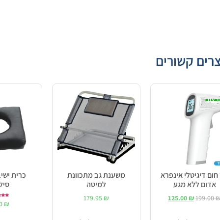
רים קשורים
בצע!
חום דיגיטלי אינפרא
משענת גב מתכוונת
כרית ישי
אדום ללא מגע
למיטה
סיל
179.95
₪
125.00
₪
199.00
ד
00
₪
0
מתו