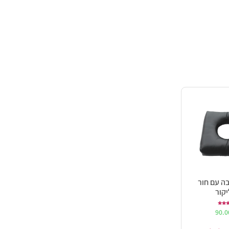
בה עם חור
יקור
ורג
90.
5.0
ך 5