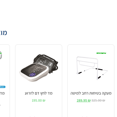
מוצ
מבצע!
מ
מעקה בטיחות רחב למיטה
מד לחץ דם לזרוע
מד 
195.00
₪
289.95
₪
325.00
₪
₪