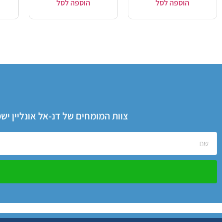
הוספה לסל
הוספה לסל
צוות המומחים של דנ-אל אונליין י