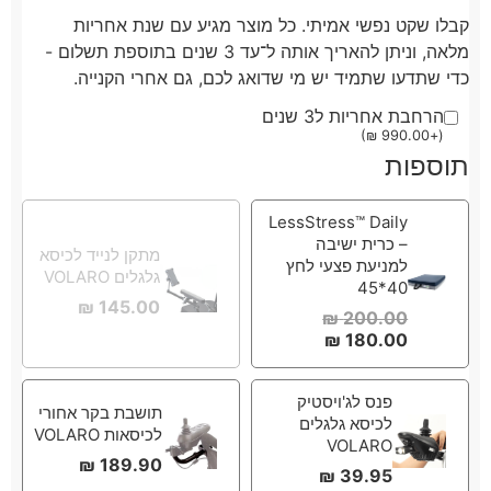
קבלו שקט נפשי אמיתי. כל מוצר מגיע עם שנת אחריות
מלאה, וניתן להאריך אותה ל־עד 3 שנים בתוספת תשלום -
כדי שתדעו שתמיד יש מי שדואג לכם, גם אחרי הקנייה.
הרחבת אחריות ל3 שנים
)
₪
990.00
+
(
תוספות
LessStress™ Daily
– כרית ישיבה
מתקן לנייד לכיסא
למניעת פצעי לחץ
גלגלים VOLARO
40*45
₪
145.00
₪
200.00
₪
180.00
פנס לג'ויסטיק
תושבת בקר אחורי
לכיסא גלגלים
לכיסאות VOLARO
VOLARO
₪
189.90
₪
39.95