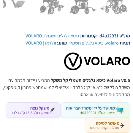
מק"ט
d4u12931
קטגוריות
כיסא גלגלים חשמלי
,
VOLARO
תגיות
volaro
,
כיסא גלגלים חשמלי
מותג:
וולראו | VOLARO
Volaro V0.5
כיסא גלגלים חשמלי קל משקל
המציע ניידות חכמה עם
משקל כולל של כ־15.5 ק״ג בלבד – אידיאלי למי שמחפש פתרון קומפקטי,
מתקפל ונוח לנסיעה או אחסון.
מאושר על ידי משרד הבריאות
משקל נוצה
🪶
אישור אמ"ר 40520001
משקל כולל ‎15.5‎ ק״ג בלבד
מאושר לטיסה
✈️
סוללה תקנית למטוס