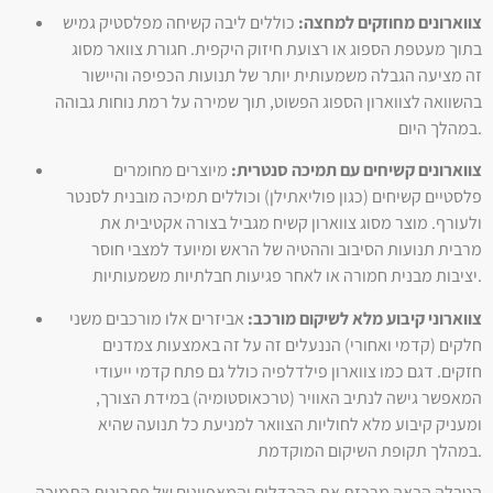
צווארונים מחוזקים למחצה:
כוללים ליבה קשיחה מפלסטיק גמיש
בתוך מעטפת הספוג או רצועת חיזוק היקפית. חגורת צוואר מסוג
זה מציעה הגבלה משמעותית יותר של תנועות הכפיפה והיישור
בהשוואה לצווארון הספוג הפשוט, תוך שמירה על רמת נוחות גבוהה
במהלך היום.
צווארונים קשיחים עם תמיכה סנטרית:
מיוצרים מחומרים
פלסטיים קשיחים (כגון פוליאתילן) וכוללים תמיכה מובנית לסנטר
ולעורף. מוצר מסוג צווארון קשיח מגביל בצורה אקטיבית את
מרבית תנועות הסיבוב וההטיה של הראש ומיועד למצבי חוסר
יציבות מבנית חמורה או לאחר פגיעות חבלתיות משמעותיות.
צווארוני קיבוע מלא לשיקום מורכב:
אביזרים אלו מורכבים משני
חלקים (קדמי ואחורי) הננעלים זה על זה באמצעות צמדנים
חזקים. דגם כמו צווארון פילדלפיה כולל גם פתח קדמי ייעודי
המאפשר גישה לנתיב האוויר (טרכאוסטומיה) במידת הצורך,
ומעניק קיבוע מלא לחוליות הצוואר למניעת כל תנועה שהיא
במהלך תקופת השיקום המוקדמת.
הטבלה הבאה מרכזת את ההבדלים והמאפיינים של פתרונות התמיכה