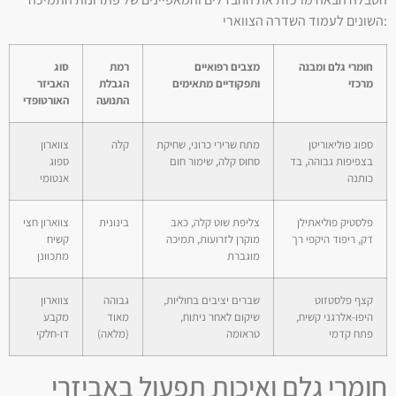
השונים לעמוד השדרה הצווארי:
חומרי גלם ומבנה
מצבים רפואיים
רמת
סוג
מרכזי
ותפקודיים מתאימים
הגבלת
האביזר
התנועה
האורטופדי
ספוג פוליאוריטן
מתח שרירי כרוני, שחיקת
קלה
צווארון
בצפיפות גבוהה, בד
סחוס קלה, שימור חום
ספוג
כותנה
אנטומי
פלסטיק פוליאתילן
צליפת שוט קלה, כאב
בינונית
צווארון חצי
דק, ריפוד היקפי רך
מוקרן לזרועות, תמיכה
קשיח
מוגברת
מתכוונן
קצף פלסטזוט
שברים יציבים בחוליות,
גבוהה
צווארון
היפו-אלרגני קשיח,
שיקום לאחר ניתוח,
מאוד
מקבע
פתח קדמי
טראומה
(מלאה)
דו-חלקי
חומרי גלם ואיכות תפעול באביזרי