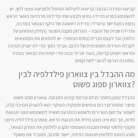
קביעת המידה הנכונה קריטית ליעילות הטיפול ולמניעת פצעי לחץ. יש
להשתמש בסרט מדידה גמיש ולבצע שתי מדידות מרכזיות כאשר הראש
נמצא במנח ישר וניטרלי: מדידה ראשונה של היקף הצוואר במרכזו,
ומדידה שנייה של הגובה – המרחק מקצה הסנטר (החלק התחתון של
הלסת) ועד לעצם הבריח (בסיס הצוואר). יש להתאים את הממצאים
לטבלת המידות הספציפית של הדגם. אביזר נמוך מדי לא יעניק תמיכה
והראש יישמט קדימה, בעוד אביזר גבוה מדי ימתח את הצוואר בצורה
מסוכנת ויגרום לכאבי לסת קשים.
מה ההבדל בין צווארון פילדלפיה לבין
צווארון ספוג פשוט?
ההבדל טמון בחומר הגלם וברמת קיבוע התנועה. צווארון ספוג פשוט
מיוצר מחומרים רכים וגמישים ותפקידו העיקרי הוא להעניק תמיכה קלה,
לשמור על חום השרירים ולשמש כהתרעה חושית למשתמש מפני תנועות
חדות, אך הוא אינו מונע פיזית את תנועת הראש. צווארון פילדלפיה מיוצר
מקצף פלסטי קשיח ומבנהו האנטומי מקבע לחלוטין את מפרק הצוואר,
מונע כמעט לחלוטין תנועות כפיפה, יישור וסיבוב, ומעביר את משקל