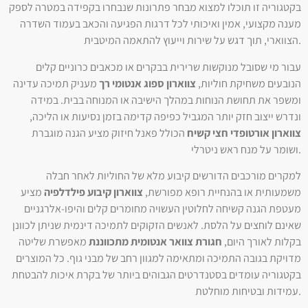
בקטגוריה זו תוכלו למצוא מבחר פתרונות שנבחרו בקפידה במטרה לספק
מענה מקצועי, אמין ואיכותי לכל דרגות הפגיעה והכאב בעמוד השדרה
הצווארי, תוך דגש על שירות וייעוץ להתאמה המיטבית.
עבור מי שסובל מנוקשות שרירית בבקרים או מכאבים כרוניים קלים
הנובעים משחיקת חוליות,
צווארון ספוג אנטומי רך
מעניק תמיכה עדינה
ומשפר את תחושת הנוחות במהלך הישיבה או המנוחה בבית. במידה
ונדרש ייצוב חזק יותר המגביל כפיפה קדימה בזמן נסיעות או הליכה,
צווארון אורטופדי חצי קשיח
הכולל פאנל חיזוק מציע הגנה מוגברת
ושומר על מנח ראש ניטרלי.
למקרים מורכבים הדורשים קיבוע מלא של החוליות לאחר חבלה
משמעותית או בהנחיית רופא מפורשת,
צווארון קיבוע פילדלפיה
מציע
מעטפת הגנה קשיחה לחלוטין העשויה מחומרים קלים והיפו-אלרגניים
שאינם לוחצים על הלסת. לאנשים הזקוקים לתמיכה דינמית שניתן לכוונן
בקלות לאורך היום,
חגורת צוואר אנטומית מתכווננת
מאפשרת שליטה
מדויקת בגובה התמיכה ומתאימה למגוון רחב של מבני גוף. כל המוצרים
בקטגוריה עומדים בסטנדרטים הגבוהים ביותר של בקרת איכות להבטחת
עמידות ובטיחות מוחלטת.