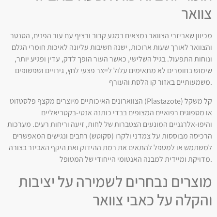
צוואר
מכיוון שאביזרי הצוואר נמצאים במגע קרוב ורציף עם עור הפנים, הסנטר
והצוואר לאורך שעות ארוכות, ישנה חשיבות עליונה לאיכות חומרי הגלם
ונוחות התפעול. בגיל השלישי, כאשר העור הופך לדק, עדין ופגיע יותר,
שימוש בחומרים לא מתאימים עלול לייצר פצעי לחץ, גירויים ושפשופים
משמעותיים באזור קו הלסת והעורף.
הצווארונים האיכותיים מיוצרים מקצף פלסטזוט (Plastazote) קל משקל
או מספוגים רפואיים המצופים בבדי כותנה אנטי-בקטריאליים
והיפו-אלרגניים המונעים הצטברות של לחות, זיעה וריחות רעים. מערכות
הרכיסה מבוססות על צמדני ולקרו (סקוטש) רחבים ונגישים המאפשרים
למשתמש או למטפל להתאים את רמת ההידוק ואת היקף האביזר בצורה
מדויקת ומיידית למבנה האנטומי הייחודי של המטופל.
מוצרים נבחרים לשמירה על יציבות
והקלה על כאבי צוואר