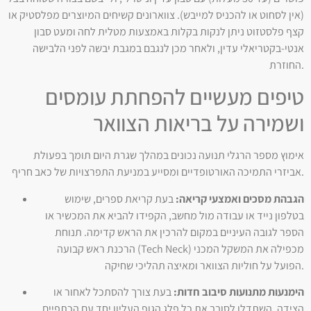
(אין לסחוט או להכניס למייבש). צווארונים קשיחים המיוצרים מפלסטיק או
קצף פלסטזוט ניתן לנקות בקלות באמצעות מטלית לחה ומעט סבון
אנטי-בקטריאלי עדין, ולאחר מכן לנגבם במגבת יבשה לפני הלבישה
החוזרת.
טיפים מעשיים להפחתת עומסים
ושמירה על בריאות הצוואר
אימוץ מספר הרגלי תנועה נכונים במהלך שגרת היום תומך בפעולת
אביזרי התמיכה האורטופדיים ומסייע במניעת התפרצויות של כאב חריף.
הגבהת מסכים ואמצעי קריאה:
בעת קריאת ספרים, שימוש
בטלפון נייד או עבודה מול מחשב, הקפידו להביא את המכשיר או
הספר לגובה העיניים במקום להרכין את הראש קדימה. תנוחת
הרכנת ראש קבועה (Tech Neck) מכפילה את המשקל המכני
הפועל על חוליות הצוואר ומאיצה תהליכי שחיקה.
הימנעות מתנועות סיבוב חדות:
בעת צורך להסתכל לאחור או
הצידה, השתדלו לסובב את כל פלג הגוף העליון יחד עם הכתפיים,