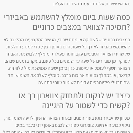
הראש ישירות אל חזה ועמוד השדרה העליון.
כמה שעות ביום מומלץ להשתמש באביזרי
תמיכה לצוואר במצבים כרוניים?
במצבים כרוניים של שחיקה או מתח שרירי, הגישה המקצועית ממליצה לא
להשתמש באביזר לאורך כל שעות היום באופן רציף, כדי למנוע החלשות
של שרירי הצוואר הטבעיים עקב חוסר פעילות. מומלץ ללבוש את האביזר
לפרקי זמן מוגדרים של שעה עד שעתיים בכל פעם, בעיקר בזמנים שבהם
הצוואר חשוף לעומס או עייפות, כגון בזמן ישיבה ממושכת מול טלוויזיה,
קריאה, או במהלך נסיעות ארוכות ברכב. מומלץ לשלב את השימוש יחד
עם תרגילי פיזיותרפיה עדינים לשימור טווחי התנועה.
כיצד יש לנקות ולתחזק צווארון רך או
קשיח כדי לשמור על היגיינה?
מכיוון שהאביזר נוגע בעור הפנים ובאזור הצוואר החשוף לזיעה ושומן עור,
ניקוי קבוע הוא חיוני. צווארוני ספוג יש לכבס באופן ידני בלבד במים
פושרים (עד 30 מעלות) עם סבון עדין וניטרלי, ולייבשם בצורה שטוחה בצל