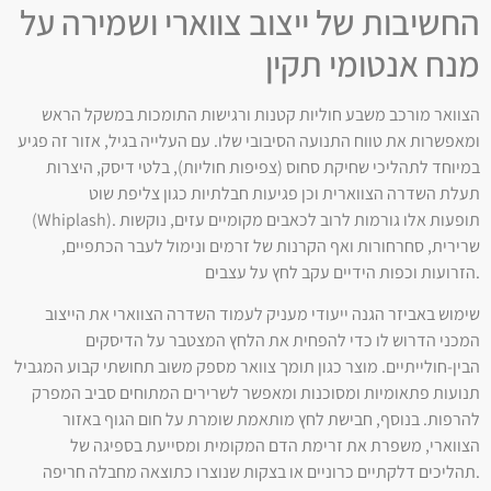
החשיבות של ייצוב צווארי ושמירה על
מנח אנטומי תקין
הצוואר מורכב משבע חוליות קטנות ורגישות התומכות במשקל הראש
ומאפשרות את טווח התנועה הסיבובי שלו. עם העלייה בגיל, אזור זה פגיע
במיוחד לתהליכי שחיקת סחוס (צפיפות חוליות), בלטי דיסק, היצרות
תעלת השדרה הצווארית וכן פגיעות חבלתיות כגון צליפת שוט
(Whiplash). תופעות אלו גורמות לרוב לכאבים מקומיים עזים, נוקשות
שרירית, סחרחורות ואף הקרנות של זרמים ונימול לעבר הכתפיים,
הזרועות וכפות הידיים עקב לחץ על עצבים.
שימוש באביזר הגנה ייעודי מעניק לעמוד השדרה הצווארי את הייצוב
המכני הדרוש לו כדי להפחית את הלחץ המצטבר על הדיסקים
הבין-חולייתיים. מוצר כגון תומך צוואר מספק משוב תחושתי קבוע המגביל
תנועות פתאומיות ומסוכנות ומאפשר לשרירים המתוחים סביב המפרק
להרפות. בנוסף, חבישת לחץ מותאמת שומרת על חום הגוף באזור
הצווארי, משפרת את זרימת הדם המקומית ומסייעת בספיגה של
תהליכים דלקתיים כרוניים או בצקות שנוצרו כתוצאה מחבלה חריפה.