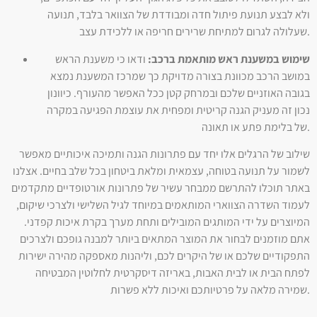
ולא לבצע תנועת פיתול חדה ומבודדת של הצוואר בלבד, תנועה
שעלולה לגרום למתיחת שרירים חריפה או ללכידת עצב.
שימוש במשענת ראש מותאמת ברכב:
ודאו כי משענת הראש
במושב הרכב מכוונת בצורה מדויקת כך שמרכז המשענת נמצא
בגובה האוזניים שלכם ובמרחק קטן ככל האפשר מהעורף. כיוונון
נכון זה מעניק הגנה קריטית ומפחית את עוצמת הפגיעה במקרה
של בלימת פתע או תאונה.
שילוב של הרגלים אלו יחד עם פתרונות הגנה ותמיכה איכותיים מאפשר
לשמור על תנועה בטוחה, עצמאית ומלאת ביטחון בכל שלב בחיים. אצלנו
באתר תוכלו להתרשם ממבחר עשיר של פתרונות אורטופדיים מתקדמים
לעמוד השדרה הצווארי המותאמים במיוחד לגיל השלישי ולצרכי שיקום,
המיוצרים על ידי המותגים המובילים ותחת מערך בקרת איכות קפדני.
אתם מוזמנים לבחור את המוצר המתאים ביותר למבנה גופכם ולצרכים
התפקודיים שלכם או של היקרים לכם, וליהנות מאספקה מהירה ישירות
לפתח הבית או לבית האבות, באריזה דיסקרטית לחלוטין המבטיחה
שמירה מלאה על פרטיותכם ואיכות ללא פשרות.