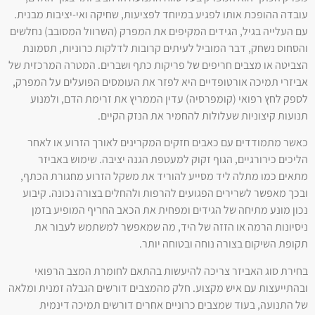
עובדה ההופכת אותו לפגיע במיוחד לפציעות, שחיקה ואי-יציבות מבנית.
עם העלייה בגיל, הגידים המקיפים את המפרק (השרוול המסובב) נחלשים
והסחוס נשחק, דבר המוביל לעיתים קרובות לדלקות כרוניות, תסמונת
הצביטה או מצבים חריפים של פריקות כתף ושברים. המטרה המרכזית של
אביזרי תמיכה אורטופדיים היא לפזר את העומסים הפועלים על המפרק,
לספק לחץ רפואי (קומפרסיה) עדין הממריץ את זרימת הדם, ולמנוע
תנועות קיצוניות שעלולות להחמיר את הנזק הקיים.
כאשר מתמודדים עם כאבים חזקים המקרינים לאורך הזרוע או לאחר
הליכים כירורגיים, הגוף זקוק למעטפת הגנה יציבה. שימוש באביזר
מתאים כמו מתלה ליד מסייע להוריד את משקל הזרוע מחגורת הכתף,
ובכך מאפשר לשרירים הפגועים להרפות ולהחלים בצורה נכונה. קיבוע
נכון מונע מתיחה של הגידים ומפחית את הכאב החריף המופיע בזמן
ניסיונות הרמה או הזזה של היד, מה שמאפשר למשתמש לעבור את
תקופת השיקום בצורה נוחה ובטוחה יותר.
בחירת סוג האביזר צריכה להיעשות בהתאם לחומרת המצב הרפואי
ובהתייעצות עם איש מקצוע. חלק מהמצבים דורשים הגבלה זמנית ומלאה
של התנועה, בעוד שמצבים כרוניים אחרים דורשים תמיכה דינמית