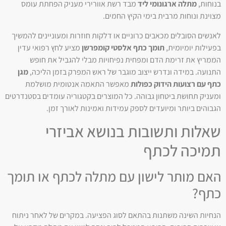
בנוחות,
מתלה ארגונומי ליד
מבד רשת אוורירי מעניק הפחתת עומס
מצוינת ונוחות מרבית בימי הקיץ החמים.
לאנשים הסובלים מכאבים כרוניים או דלקות חוזרות ומעוניינים להמשיך
בפעילות יומיומית,
תומך כתף אלסטי קומפרשן
מציע לחץ רפואי עדין
הממריץ את זרימת הדם ומפחית נפיחויות מבלי להגביל את חופש
התנועה. במידה ונדרש ייצוב מוגבר של ראש המפרק בזמן הליכה,
מגן
כתף עם רצועות הידוק כפולות
מאפשר התאמה אנטומית מושלמת
ומעניק תחושת ביטחון גבוהה. כל המוצרים בקטגוריה עומדים בסטנדרטים
הגבוהים ביותר ומיועדים לספק עמידות ואמינות לאורך זמן.
שאלות ותשובות בנושא אביזרי
תמיכה לכתף
האם מותר לישון עם מתלה לכתף או תומך
כתף?
הנחיות השינה משתנות בהתאם לסוג הפציעה. במקרים של לאחר ניתוח