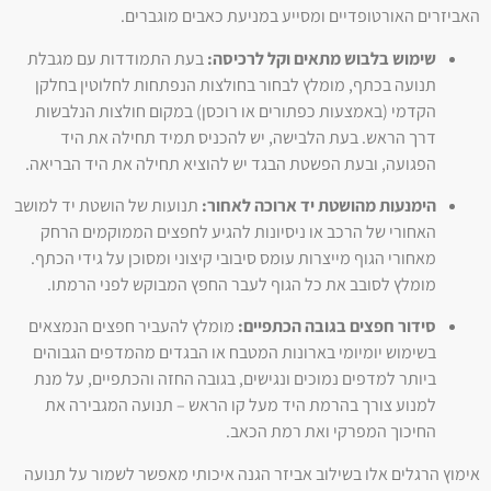
האביזרים האורטופדיים ומסייע במניעת כאבים מוגברים.
שימוש בלבוש מתאים וקל לרכיסה:
בעת התמודדות עם מגבלת
תנועה בכתף, מומלץ לבחור בחולצות הנפתחות לחלוטין בחלקן
הקדמי (באמצעות כפתורים או רוכסן) במקום חולצות הנלבשות
דרך הראש. בעת הלבישה, יש להכניס תמיד תחילה את היד
הפגועה, ובעת הפשטת הבגד יש להוציא תחילה את היד הבריאה.
הימנעות מהושטת יד ארוכה לאחור:
תנועות של הושטת יד למושב
האחורי של הרכב או ניסיונות להגיע לחפצים הממוקמים הרחק
מאחורי הגוף מייצרות עומס סיבובי קיצוני ומסוכן על גידי הכתף.
מומלץ לסובב את כל הגוף לעבר החפץ המבוקש לפני הרמתו.
סידור חפצים בגובה הכתפיים:
מומלץ להעביר חפצים הנמצאים
בשימוש יומיומי בארונות המטבח או הבגדים מהמדפים הגבוהים
ביותר למדפים נמוכים ונגישים, בגובה החזה והכתפיים, על מנת
למנוע צורך בהרמת היד מעל קו הראש – תנועה המגבירה את
החיכוך המפרקי ואת רמת הכאב.
אימוץ הרגלים אלו בשילוב אביזר הגנה איכותי מאפשר לשמור על תנועה