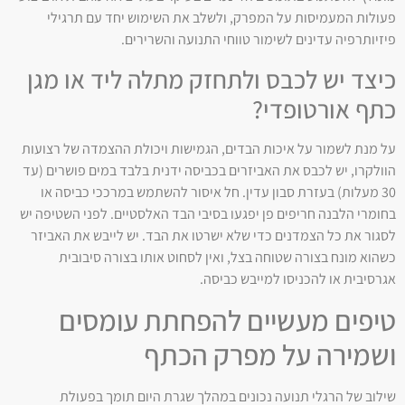
פעולות המעמיסות על המפרק, ולשלב את השימוש יחד עם תרגילי
פיזיותרפיה עדינים לשימור טווחי התנועה והשרירים.
כיצד יש לכבס ולתחזק מתלה ליד או מגן
כתף אורטופדי?
על מנת לשמור על איכות הבדים, הגמישות ויכולת ההצמדה של רצועות
הוולקרו, יש לכבס את האביזרים בכביסה ידנית בלבד במים פושרים (עד
30 מעלות) בעזרת סבון עדין. חל איסור להשתמש במרככי כביסה או
בחומרי הלבנה חריפים פן יפגעו בסיבי הבד האלסטיים. לפני השטיפה יש
לסגור את כל הצמדנים כדי שלא ישרטו את הבד. יש לייבש את האביזר
כשהוא מונח בצורה שטוחה בצל, ואין לסחוט אותו בצורה סיבובית
אגרסיבית או להכניסו למייבש כביסה.
טיפים מעשיים להפחתת עומסים
ושמירה על מפרק הכתף
שילוב של הרגלי תנועה נכונים במהלך שגרת היום תומך בפעולת