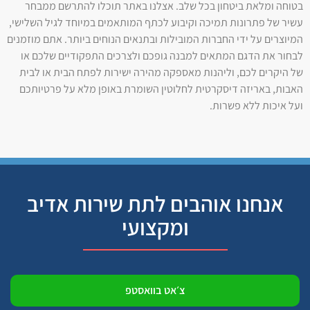
בטוחה ומלאת ביטחון בכל שלב. אצלנו באתר תוכלו להתרשם ממבחר
עשיר של פתרונות תמיכה וקיבוע לכתף המותאמים במיוחד לגיל השלישי,
המיוצרים על ידי החברות המובילות ובתנאים הנוחים ביותר. אתם מוזמנים
לבחור את הדגם המתאים למבנה גופכם ולצרכים התפקודיים שלכם או
של היקרים לכם, וליהנות מאספקה מהירה ישירות לפתח הבית או לבית
האבות, באריזה דיסקרטית לחלוטין השומרת באופן מלא על פרטיותכם
ועל איכות ללא פשרות.
אנחנו אוהבים לתת שירות אדיב
ומקצועי
צ׳אט בוואסטפ