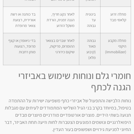
מתלה זרוע
בינונית
לאחר נקע חריף,
בד כותנה או רשת
קלאסי מבד
עד
הגנה זמנית, הורדת
אוורירית, רצועת
גבוהה
משקל הזרוע
צוואר מרופדת
מתלה מקבע
גבוהה
לאחר שברים בצוואר
בדי ניאופרן או קצף
היקפי
מאוד
ההומרוס, פריקות,
מרופד, רצועות
(Immobilizer)
(קיבוע
שיקום כירורגי
מותן רחבות
מלא)
חומרי גלם ונוחות שימוש באביזרי
הגנה לכתף
נוחות הלבישה והתפעול של אביזרי כתף משפיעה ישירות על ההתמדה
בטיפול, במיוחד בקרב בני הגיל השלישי המתמודדים לעיתים עם מגבלות
תנועה בשתי הידיים. מוצרים אורטופדיים מודרניים מיוצרים מבדים
היפואלרגניים ונושמים המונעים הצטברות לחות וזיעה תחת האביזר, דבר
החיוני למניעת גירויים ושפשופים בעור העדין.