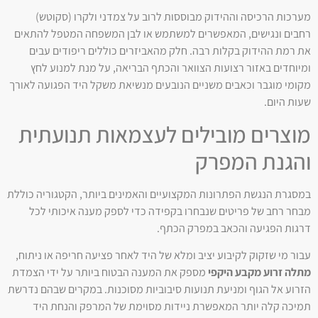
מערכות הרכיסה וההידוק מבוססות לרוב על צמדני ולקרו (סקוטש)
רחבים ונגישים, המאפשרים למשתמש או לבן המשפחה המטפל להתאים
את רמת ההידוק בקלות רבה. חלק מהאביזרים כוללים ריפודים עבים
ומיוחדים באזור רצועות הצוואר והכתף הבריאה, על מנת למנוע לחץ
מקומי מוגבר וכאבים משניים הנובעים מנשיאת משקל היד הפגועה לאורך
שעות היום.
מוצרים מובילים לעצמאות תנועתית
והגנת המפרק
במסגרת הנגשת הפתרונות המקצועיים והאמינים ביותר, הקטגוריה כוללת
מבחר רחב של פריטים שנבחרו בקפידה כדי לספק מענה איכותי לכל
דרגות הפגיעה והכאב במפרק הכתף.
עבור מי שזקוק לקיבוע יציב ומלא של היד לאחר פציעה חריפה או ניתוח,
מתלה זרוע מקבע היקפי
מספק את המענה הבטוח ביותר על ידי הצמדת
הזרוע אל הגוף ומניעת תנועות סיבוביות מסוכנות. במקרים שבהם נדרשת
תמיכה קלה יותר המאפשרת ניידות מסוימת של המרפק והנחת היד