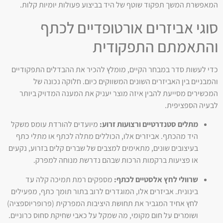
המאפשרת המשך תפקוד שוטף של היד בביצוע פעולות יומיות קלות.
סוגי אביזרים אורטופדיים לכתף
והתאמתם התפקודית
כדי לעשות סדר במבחר הקיים, מומלץ להכיר את ההבדלים התפקודיים
והמבניים בין האביזרים השונים המשווקים כיום. חלוקה נכונה של
המכשירים מסייעת להבין איזה מוצר יעניק את המענה המדויק ביותר
לבעיה הספציפית.
מתלים סטנדרטיים ורצועות זרוע:
מיועדים להורדת עומס משקל
היד מהכתף. אביזרים אלו, הכוללים מתלה לכתף או מתלי כתף
בעיצובים שונים, מתאימים למצבים של שברים קלים בזרוע, נקעים
או פציעות ברקמות הרכות שבהם נדרשת מנוחה למפרק.
שרוולי לחץ אלסטיים לכתף:
מספקים רמת תמיכה קלה עד
בינונית. אביזרים אלו, המוגדרים לרוב בתור תומך כתף, מפעילים
לחץ אחיד המגביר את תחושת היציבות המפרקית (פרופריוספציה)
ושומרים על חום מקומי, מה שמקל על כאבי שחיקת סחוס כרוניים.