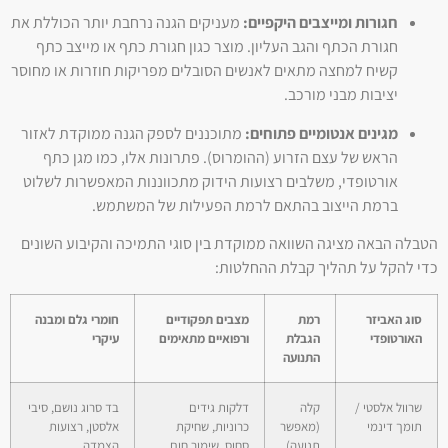
חגורות ומייצבים היקפיים:
מעניקים הגנה נרחבת יותר הכוללת את
חגורת הכתף והגב העליון. מוצר כגון חגורת כתף או מייצב כתף
קשיח למחצה מתאים לאנשים הסובלים מפריקות חוזרות או מחוסר
יציבות מבני מורכב.
מגינים אנטומיים פתוחים:
מתוכננים לספק הגנה ממוקדת לאזור
הראש של עצם הזרוע (ההומרוס). פתרונות אלו, כמו מגן כתף
אורטופדי, משלבים רצועות הידוק מתכווננות המאפשרות לשלוט
ברמת הייצוב בהתאם לרמת הפעילות של המשתמש.
הטבלה הבאה מציגה השוואה ממוקדת בין סוגי התמיכה והקיבוע השונים
כדי להקל על תהליך קבלת ההחלטות:
סוג האביזר
רמת
מצבים תפקודיים
חומרי גלם ומבנה
האורטופדי
הגבלת
ורפואיים מתאימים
עיקרי
התנועה
שרוול אלסטי /
קלה
דלקות גידים
בד סרוג נושם, סיבי
תומך דינמי
(מאפשר
כרוניות, שחיקת
אלסטן, רצועות
תנועה)
סחוס, שימור חום
הצמדה