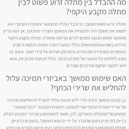
מה ההבדל בין מתלה זרוע פשוט לבין
מתלה מקבע היקפי?
מתלה זרוע פשוט מעוצב ככיס בד התלוי מהצוואר ותפקידו העיקרי הוא
לשאת את משקל היד ולהפחית את המאמץ השרירי מהכתף, אך הוא עדיין
מאפשר חופש תנועה מסוים לזרוע קדימה ואחורה. מתלה מקבע היקפי
(הידוע בשם Immobilizer) כולל רצועה רחבה נוספת הנקשרת סביב
המותניים ומצמידה את הזרוע והמרפק ישירות אל צידי הגוף. עיצוב זה
מונע לחלוטין כל תנועה של מפרק הכתף, כולל תנועות סיבוביות, והוא
חיוני למצבי שיקום מורכבים ושברים.
האם שימוש ממושך באביזרי תמיכה עלול
להחליש את שרירי הכתף?
כן, קיבוע ממושך ורציף מדי ללא תנועה עלול להוביל להיחלשות מהירה
של שרירי חגורת הכתף ואף לתופעה רפואית המכונה "כתף קפואה"
(קישיון של קפסולת המפרק). לכן, חשוב להשתמש באביזרי הקיבוע המלא
בדיוק לפי פרק הזמן שהוגדר על ידי הרופא המטפל. במצבים כרוניים,
מומלץ להשתמש בתומכים הדינמיים בעיקר בעת יציאה מהבית או ביצוע