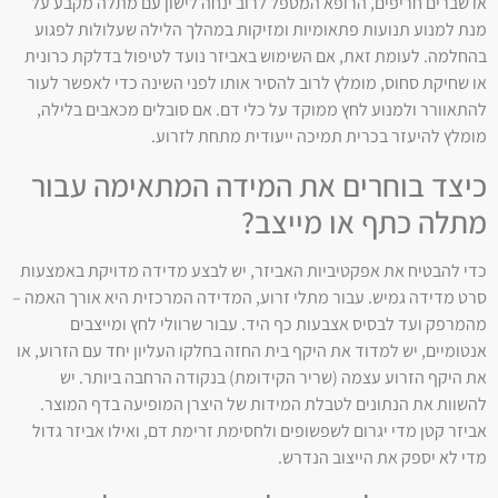
או שברים חריפים, הרופא המטפל לרוב ינחה לישון עם מתלה מקבע על
מנת למנוע תנועות פתאומיות ומזיקות במהלך הלילה שעלולות לפגוע
בהחלמה. לעומת זאת, אם השימוש באביזר נועד לטיפול בדלקת כרונית
או שחיקת סחוס, מומלץ לרוב להסיר אותו לפני השינה כדי לאפשר לעור
להתאוורר ולמנוע לחץ ממוקד על כלי דם. אם סובלים מכאבים בלילה,
מומלץ להיעזר בכרית תמיכה ייעודית מתחת לזרוע.
כיצד בוחרים את המידה המתאימה עבור
מתלה כתף או מייצב?
כדי להבטיח את אפקטיביות האביזר, יש לבצע מדידה מדויקת באמצעות
סרט מדידה גמיש. עבור מתלי זרוע, המדידה המרכזית היא אורך האמה –
מהמרפק ועד לבסיס אצבעות כף היד. עבור שרוולי לחץ ומייצבים
אנטומיים, יש למדוד את היקף בית החזה בחלקו העליון יחד עם הזרוע, או
את היקף הזרוע עצמה (שריר הקידומת) בנקודה הרחבה ביותר. יש
להשוות את הנתונים לטבלת המידות של היצרן המופיעה בדף המוצר.
אביזר קטן מדי יגרום לשפשופים ולחסימת זרימת דם, ואילו אביזר גדול
מדי לא יספק את הייצוב הנדרש.