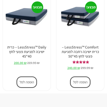
מבצע!
מבצע!
LessStress™ Comfort –
LessStress™ Daily – כרית
כרית ישיבה רחבה למניעת
ישיבה למניעת פצעי לחץ
פצעי לחץ 45*50
40*45
200.00
₪
219.95
₪
דורג
240.00
₪
299.99
₪
5.00
מתוך 5
הוספה לסל
הוספה לסל