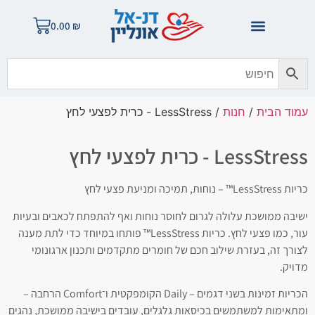
0.00
₪
עמוד הבית
/
חנות
/ LessStress - כרית לפצעי לחץ
LessStress - כרית לפצעי לחץ
כריות LessStress™ – נוחות, תמיכה ומניעת פצעי לחץ
ישיבה ממושכת עלולה לגרום לחוסר נוחות ואף להתפתח לכאבים ובעיות
עור, כמו פצעי לחץ. כריות LessStress™ פותחו במיוחד כדי לתת מענה
לצורך זה, בעזרת שילוב חכם של חומרים מתקדמים ותכנון ארגונומי
מדויק.
הכריות זמינות בשני דגמים – Daily הקומפקטית ו־Comfort הרחבה –
ומתאימות למשתמשים בכיסאות גלגלים, עובדים בישיבה ממושכת, נהגים