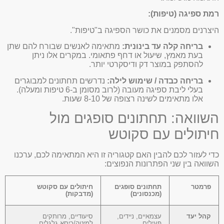
רמת ספיגה (טיפות):
היצרנים מסמנים את כושר הספיגה ב"טיפות".
בריחה קלה עד בינונית:
מתאימה לאנשים שבורח להם שתן
בעת מאמץ, שיעול או דחף פתאומי. במקרים אלו ניתן
להסתפק במוצר דק ודיסקרטי יותר.
בריחה כבדה / שימוש לילה:
נדרשים תחתונים למבוגרים
בעלי ליבת ספיגה מעובה (לרוב מסומן ב-6 טיפות ומעלה).
אלו מתאימים לשינה רצופה של 8-10 שעות.
השוואה: תחתונים סופגים מול
חיתולים עם סקוטש
כדי לעזור לכם להבין האם קטגוריה זו היא המתאימה לכם, ערכנו
השוואה בין שני הפתרונות הנפוצים:
פרמטר
תחתונים סופגים
חיתולים עם סקוטש
(מכנסונים)
(מדבקות)
קהל יעד
עצמאיים, ניידים,
סיעודיים, מרותקים
פעילים
למיטה/כיסא גלגלים