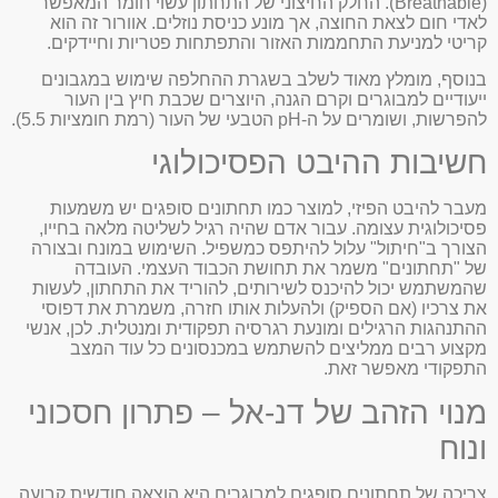
(Breathable). החלק החיצוני של התחתון עשוי חומר המאפשר
לאדי חום לצאת החוצה, אך מונע כניסת נוזלים. אוורור זה הוא
קריטי למניעת התחממות האזור והתפתחות פטריות וחיידקים.
בנוסף, מומלץ מאוד לשלב בשגרת ההחלפה שימוש במגבונים
ייעודיים למבוגרים וקרם הגנה, היוצרים שכבת חיץ בין העור
להפרשות, ושומרים על ה-pH הטבעי של העור (רמת חומציות 5.5).
חשיבות ההיבט הפסיכולוגי
מעבר להיבט הפיזי, למוצר כמו תחתונים סופגים יש משמעות
פסיכולוגית עצומה. עבור אדם שהיה רגיל לשליטה מלאה בחייו,
הצורך ב"חיתול" עלול להיתפס כמשפיל. השימוש במונח ובצורה
של "תחתונים" משמר את תחושת הכבוד העצמי. העובדה
שהמשתמש יכול להיכנס לשירותים, להוריד את התחתון, לעשות
את צרכיו (אם הספיק) ולהעלות אותו חזרה, משמרת את דפוסי
ההתנהגות הרגילים ומונעת רגרסיה תפקודית ומנטלית. לכן, אנשי
מקצוע רבים ממליצים להשתמש במכנסונים כל עוד המצב
התפקודי מאפשר זאת.
מנוי הזהב של דנ-אל – פתרון חסכוני
ונוח
צריכה של תחתונים סופגים למבוגרים היא הוצאה חודשית קבועה.