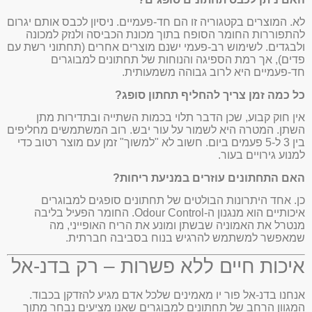
לא. המוצרים בקטגוריה זו הם חד-פעמיים. ניסיון לכבס אותם יגרום
להתפוררות החומר הסופח בתוך מכונת הכביסה ולנזק למכונה
ולבגדים. לשימוש רב-פעמי ישנם מוצרים אחרים (תחתוני רשת עם
פדים), אך רמת הספיגה והנוחות של תחתונים למבוגרים
חד-פעמיים היא לרוב גבוהה משמעותית.
כל כמה זמן צריך להחליף תחתון סופג?
אין חוק קבוע, שכן הדבר תלוי בכמות השתייה ובתדירות מתן
השתן. המטרה היא לשמור על עור יבש. רוב המשתמשים מחליפים
בין 3 ל-5 פעמים ביום. חשוב לא "למשוך" זמן עם מוצר רטוב כדי
למנוע גירויים בעור.
האם התחתונים עוזרים במניעת ריחות?
כן. אחד היתרונות הבולטים של תחתונים סופגים למבוגרים
איכותיים הוא מנגנון ה-Odour Control. החומר הפעיל בליבה
מנטרל את האמוניה שבשתן ומונע את הריח האופייני, מה
שמאפשר למשתמש להרגיש בנוח בסביבה חברתית.
איכות חיים ללא פשרות – רק בדנ-אל
אנחנו בדנ-אל פור יו מאמינים שלכל אדם מגיע להזדקן בכבוד.
המגוון הרחב של תחתונים למבוגרים שאנו מציעים נבחר מתוך