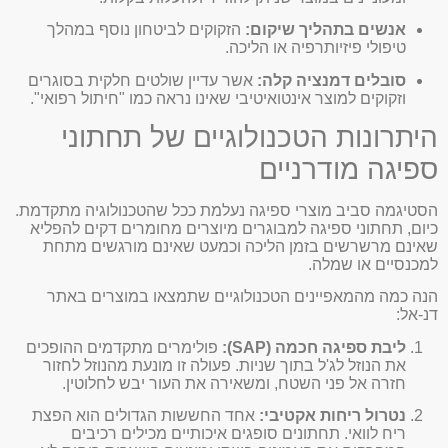
אנשים בתהליך שיקום:
הזקוקים לביטחון נוסף במהלך
טיפולי פיזיותרפיה או הליכה.
סובלים דמנציה קלה:
אשר עדיין שולטים חלקית בסוגרים
וזקוקים למוצר אינטואיטיבי שאינו נראה כמו "חיתול רפואי".
היתרונות הטכנולוגיים של תחתוני
ספיגה מודרניים
הסטיגמה סביב מוצרי ספיגה נעלמת ככל שהטכנולוגיה מתקדמת.
כיום, תחתוני ספיגה למבוגרים מיוצרים מחומרים דקים להפליא
שאינם מרשרשים בזמן הליכה וכמעט שאינם מורגשים מתחת
למכנסיים או שמלה.
הנה כמה מהמאפיינים הטכנולוגיים שתמצאו במוצרים באתר
דנ-אל:
ליבת ספיגה חכמה (SAP):
פולימרים מתקדמים ההופכים
את הנוזל לג'ל בתוך שניות. פעולה זו מונעת מהנוזל לחזור
חזרה אל פני השטח, ומשאירה את העור יבש לחלוטין.
נטרול ריחות אקטיבי:
אחד החששות הגדולים הוא הפצת
ריח לוואי. תחתונים סופגים איכותיים מכילים רכיבים