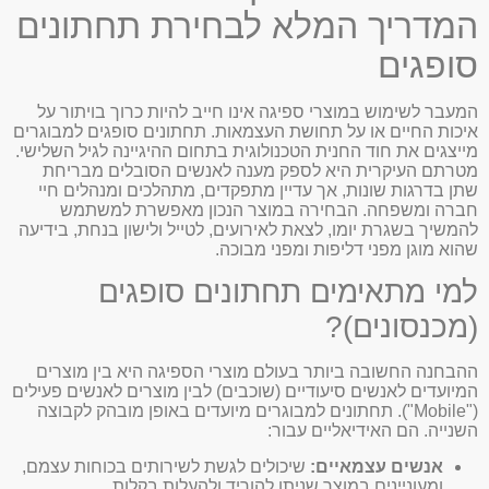
המדריך המלא לבחירת תחתונים
סופגים
המעבר לשימוש במוצרי ספיגה אינו חייב להיות כרוך בויתור על
איכות החיים או על תחושת העצמאות. תחתונים סופגים למבוגרים
מייצגים את חוד החנית הטכנולוגית בתחום ההיגיינה לגיל השלישי.
מטרתם העיקרית היא לספק מענה לאנשים הסובלים מבריחת
שתן בדרגות שונות, אך עדיין מתפקדים, מתהלכים ומנהלים חיי
חברה ומשפחה. הבחירה במוצר הנכון מאפשרת למשתמש
להמשיך בשגרת יומו, לצאת לאירועים, לטייל ולישון בנחת, בידיעה
שהוא מוגן מפני דליפות ומפני מבוכה.
למי מתאימים תחתונים סופגים
(מכנסונים)?
ההבחנה החשובה ביותר בעולם מוצרי הספיגה היא בין מוצרים
המיועדים לאנשים סיעודיים (שוכבים) לבין מוצרים לאנשים פעילים
("Mobile"). תחתונים למבוגרים מיועדים באופן מובהק לקבוצה
השנייה. הם האידיאליים עבור:
אנשים עצמאיים:
שיכולים לגשת לשירותים בכוחות עצמם,
ומעוניינים במוצר שניתן להוריד ולהעלות בקלות.