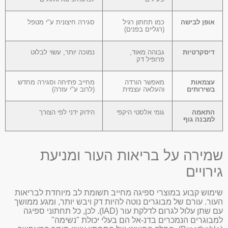
אופן לבישה
כמו תחתון רגיל
סגירה חיצונית ע"י מטפל
(רגליים בפנים)
דיסקרטיות
גבוהה מאוד,
נמוכה יותר, עשוי לבלוט
פרופיל דק
עצמאות
מאפשר הורדה
מחייב פתיחה וסגירה מחדש
בשירותים
והעלאה עצמית
(לרוב ע"י עזרה)
התאמה
גומי אלסטי היקפי
הידוק ידני לפי הצורך
למבנה גוף
שמירה על בריאות העור ומניעת
גירויים
שימוש קבוע במוצרי ספיגה מחייב תשומת לב מיוחדת לבריאות
העור. עורם של מבוגרים נוטה להיות דק ויבש יותר, ומגע ממושך
עם שתן עלול לגרום לדלקת עור (IAD). לכן, כל תחתוני ספיגה
למבוגרים הנמכרים בדנ-אל הם בעלי יכולת "נשימה"