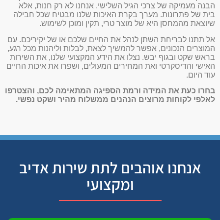
הבנה מעמיקה של צרכי הגיל השלישי. אנחנו לא רק חנות, אלא
בית של פתרונות. מערך בקרת האיכות שלנו מבטיח שכל חבילה
שיוצאת מהמחסן היא של מוצר טרי, תקין ומוכן לשימוש.
אל תתנו לבריחת השתן לנהל את החיים שלכם או של יקיריכם. עם
המוצרים הנכונים, אפשר להמשיך לצאת, לבלות וליהנות מכל רגע,
בראש שקט ובגוף יבש. נצלו את הידע המקצועי שלנו, את השירות
האישי והדיסקרטי ואת המחירים המעולים, ושפרו את איכות החיים
עוד היום.
בחרו כעת את המידה ורמת הספיגה המתאימה לכם, והצטרפו
לאלפי לקוחות מרוצים הנהנים ממשלוח מהיר ושקט נפשי.
אנחנו אוהבים לתת שירות אדיב
ומקצועי