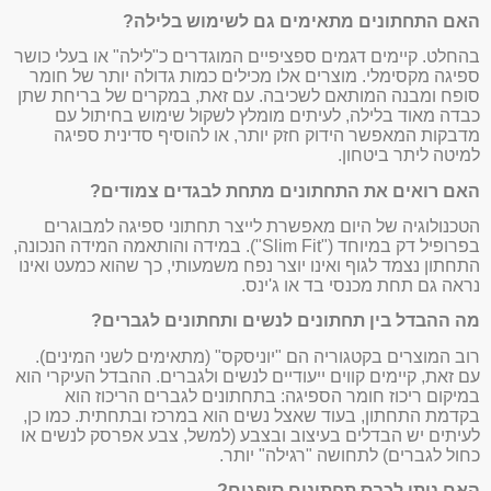
האם התחתונים מתאימים גם לשימוש בלילה?
בהחלט. קיימים דגמים ספציפיים המוגדרים כ"לילה" או בעלי כושר
ספיגה מקסימלי. מוצרים אלו מכילים כמות גדולה יותר של חומר
סופח ומבנה המותאם לשכיבה. עם זאת, במקרים של בריחת שתן
כבדה מאוד בלילה, לעיתים מומלץ לשקול שימוש בחיתול עם
מדבקות המאפשר הידוק חזק יותר, או להוסיף סדינית ספיגה
למיטה ליתר ביטחון.
האם רואים את התחתונים מתחת לבגדים צמודים?
הטכנולוגיה של היום מאפשרת לייצר תחתוני ספיגה למבוגרים
בפרופיל דק במיוחד ("Slim Fit"). במידה והותאמה המידה הנכונה,
התחתון נצמד לגוף ואינו יוצר נפח משמעותי, כך שהוא כמעט ואינו
נראה גם תחת מכנסי בד או ג'ינס.
מה ההבדל בין תחתונים לנשים ותחתונים לגברים?
רוב המוצרים בקטגוריה הם "יוניסקס" (מתאימים לשני המינים).
עם זאת, קיימים קווים ייעודיים לנשים ולגברים. ההבדל העיקרי הוא
במיקום ריכוז חומר הספיגה: בתחתונים לגברים הריכוז הוא
בקדמת התחתון, בעוד שאצל נשים הוא במרכז ובתחתית. כמו כן,
לעיתים יש הבדלים בעיצוב ובצבע (למשל, צבע אפרסק לנשים או
כחול לגברים) לתחושה "רגילה" יותר.
האם ניתן לכבס תחתונים סופגים?