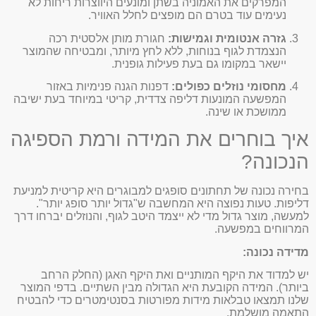
המפרקים את האמוניה בשתן ומונעים היווצרות ריחות לא
נעימים עוד בטרם הם מופצים לחלל האוויר.
גזרה אנטומית וגמישות:
חגורת מותן אלסטית רכה
הנצמדת לגוף בנוחות, ללא לחץ מיותר, ומבטיחה שהמוצר
יישאר במקומו גם בעת פעילות גופנית.
מחסומי נוזלים כפולים:
דפנות הגנה פנימיות באזור
המפשעה המונעות דליפה צדדית, קריטי במיוחד בעת ישיבה
ממושכת או שינה.
איך בוחרים את המידה ורמת הספיגה
הנכונה?
בחירה נכונה של תחתונים סופגים למבוגרים היא קריטית למניעת
דליפות. טעות נפוצה היא המחשבה ש"גדול יותר סופג יותר".
למעשה, מוצר גדול מדי לא ייצמד היטב לגוף, והנוזלים יברחו דרך
המרווחים במפשעה.
מדידה נכונה:
יש למדוד את היקף המותניים ואת היקף האגן (החלק הרחב
ביותר). המידה הקובעת היא הגדולה מבין השתיים. בדפי המוצר
שלנו תמצאו טבלאות מידות מפורטות בסנטימטרים כדי להבטיח
התאמה מושלמת.