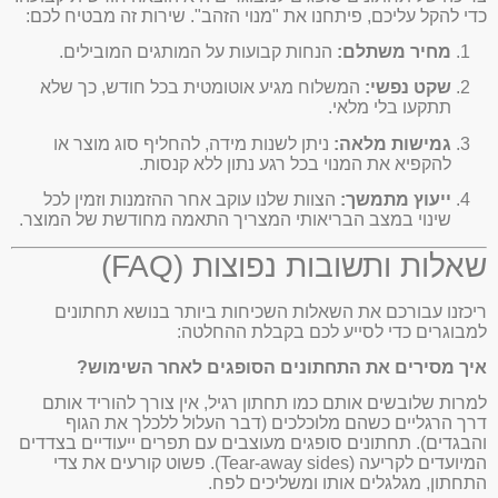
כדי להקל עליכם, פיתחנו את "מנוי הזהב". שירות זה מבטיח לכם:
מחיר משתלם:
הנחות קבועות על המותגים המובילים.
שקט נפשי:
המשלוח מגיע אוטומטית בכל חודש, כך שלא
תתקעו בלי מלאי.
גמישות מלאה:
ניתן לשנות מידה, להחליף סוג מוצר או
להקפיא את המנוי בכל רגע נתון ללא קנסות.
ייעוץ מתמשך:
הצוות שלנו עוקב אחר ההזמנות וזמין לכל
שינוי במצב הבריאותי המצריך התאמה מחודשת של המוצר.
שאלות ותשובות נפוצות (FAQ)
ריכזנו עבורכם את השאלות השכיחות ביותר בנושא תחתונים
למבוגרים כדי לסייע לכם בקבלת ההחלטה:
איך מסירים את התחתונים הסופגים לאחר השימוש?
למרות שלובשים אותם כמו תחתון רגיל, אין צורך להוריד אותם
דרך הרגליים כשהם מלוכלכים (דבר העלול ללכלך את הגוף
והבגדים). תחתונים סופגים מעוצבים עם תפרים ייעודיים בצדדים
המיועדים לקריעה (Tear-away sides). פשוט קורעים את צדי
התחתון, מגלגלים אותו ומשליכים לפח.