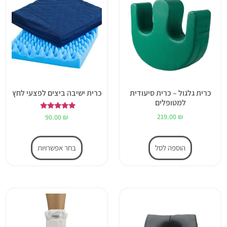
כרית גלגול – כרית סיעודית
כרית ישיבה ביצים לפצעי לחץ
למטופלים
דורג
219.00
₪
90.00
₪
5.00
מתוך 5
הוספה לסל
בחר אפשרויות