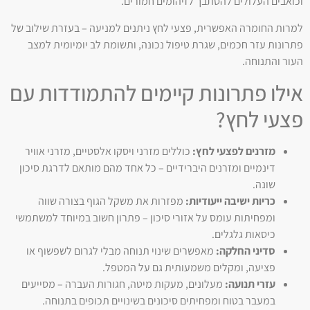
וכואבים העלולים להסתבך לזיהומים חמורים.
למרות החומרה האפשרית, פצעי לחץ ניתנים למניעה – בעזרת שילוב של
פתרונות עזר חכמים, שגרת טיפול נכונה, ותשומת לב יומיומית למצב
העור והתנוחה.
אילו פתרונות קיימים להתמודדות עם
פצעי לחץ?
מזרנים לפצעי לחץ:
כוללים מזרני ויסקו אלסטיים, מזרני אוויר
דינמיים ומזרנים היברידיים – כל אחד מהם מותאם לדרגת סיכון
שונה.
כריות ישיבה ייעודיות:
מפזרות את משקל הגוף בצורה שווה
ומפחיתות עומס על אזורי סיכון – פתרון חשוב במיוחד למשתמשי
כיסאות גלגלים.
סדיני החלקה:
מאפשרים שינוי תנוחה מבלי לגרום לשפשוף או
פציעה, ומקלים משמעותית גם על המטפל.
עזרי תנועה:
מעלונים, מעקות מיטה, חגורות העברה – מסייעים
במעבר בטוח ומפחיתים סיכונים בשינויים תכופים בתנוחה.