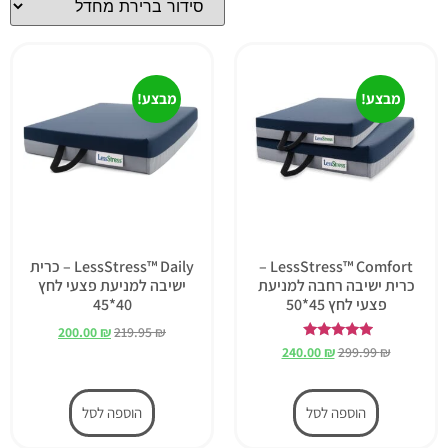
מבצע!
מבצע!
LessStress™ Comfort –
LessStress™ Daily – כרית
כרית ישיבה רחבה למניעת
ישיבה למניעת פצעי לחץ
פצעי לחץ 45*50
40*45
200.00
₪
219.95
₪
דורג
240.00
₪
299.99
₪
5.00
מתוך 5
הוספה לסל
הוספה לסל