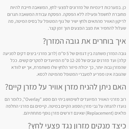
כן. במערכות דינמיות של מזרונים לפצעי לחץ, המשאבה חייבת להיות
מחוברת לחשמל ופעילה ללא הפסקה. הפסקת עבודת המשאבה תגרום
לריקון האוויר מהתאים ולחץ ישיר של גוף המטופל על בסיס המיטה, מה
שעלול להחמיר את מצב הפצעים תוך זמן קצר.
איך בוחרים את גובה המזרן?
גובה המזרן משתנה בין דגמים של 5 ס"מ (לרוב מזרני ביצים דקים למניעה
קלה) ועד מזרנים עבים של 12-20 ס"מ המיועדים למקרים קשים. ככל
שהמזרן גבוה יותר, כך יכולת פיזור הלחץ שלו משתפרת, אך יש לוודא
שהגובה אינו מפריע למעברי המטופל מהמיטה לכסא.
האם ניתן להניח מזרן אוויר על מזרן קיים?
רוב מזרני האוויר המיועדים לשימוש ביתי הם מסוג "Overlay", כלומר הם
נועדו להנחה על גבי מזרן הספוג הקיים במיטה. קיימים גם מזרני החלפה
מלאים (Replacement) שאינם דורשים מזרן נוסף מתחתיהם.
כיצד מנקים מזרון נגד פצעי לחץ?