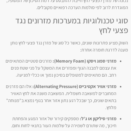
נכונה של מזרן לפצעי לחץ חייבת להתבסס על רמת הסיכון של המטופל,
המוגדרת לרוב לפי סולמות הערכה רפואיים מקובלים.
סוגי טכנולוגיות במערכות מזרונים נגד
פצעי לחץ
השוק מציע פתרונות שונים, כאשר כל סוג של מזרן נגד פצעי לחץ נותן
מענה לדרגת חומרה אחרת:
מזרני ספוג ויסקו (Memory Foam):
מזרנים סטטיים המתאימים
את עצמם למבנה הגוף ומפזרים את המשקל על פני שטח פנים
רחב. הם מתאימים למטופלים בסיכון נמוך או ככלי למניעה.
מזרני אוויר אקטיביים (Alternating Pressure):
אלו הם מזרנים
המחוברים למשאבה חשמלית. המשאבה משנה את לחץ האוויר
בתאים שונים, כך שבכל רגע נתון אזור אחר בגוף נמצא ב"מנוחה"
מלחץ.
מזרני סיליקון או ג'ל:
מספקים קירור של אזור המגע והפחתת
חיכוך, מה שתורם לשמירה על שלמות העור בתנאי לחות וחום.