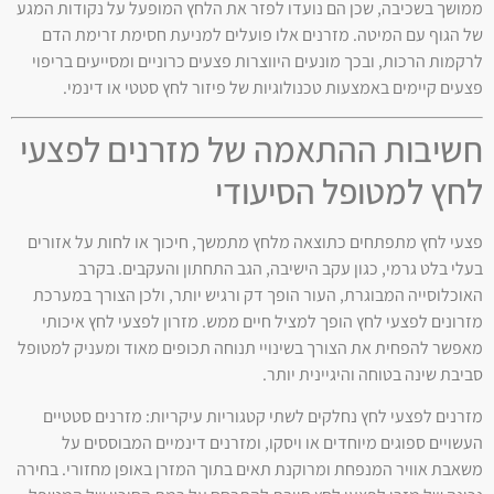
ממושך בשכיבה, שכן הם נועדו לפזר את הלחץ המופעל על נקודות המגע
של הגוף עם המיטה. מזרנים אלו פועלים למניעת חסימת זרימת הדם
לרקמות הרכות, ובכך מונעים היווצרות פצעים כרוניים ומסייעים בריפוי
פצעים קיימים באמצעות טכנולוגיות של פיזור לחץ סטטי או דינמי.
חשיבות ההתאמה של מזרנים לפצעי
לחץ למטופל הסיעודי
פצעי לחץ מתפתחים כתוצאה מלחץ מתמשך, חיכוך או לחות על אזורים
בעלי בלט גרמי, כגון עקב הישיבה, הגב התחתון והעקבים. בקרב
האוכלוסייה המבוגרת, העור הופך דק ורגיש יותר, ולכן הצורך במערכת
מזרונים לפצעי לחץ הופך למציל חיים ממש. מזרון לפצעי לחץ איכותי
מאפשר להפחית את הצורך בשינויי תנוחה תכופים מאוד ומעניק למטופל
סביבת שינה בטוחה והיגיינית יותר.
מזרנים לפצעי לחץ נחלקים לשתי קטגוריות עיקריות: מזרנים סטטיים
העשויים ספוגים מיוחדים או ויסקו, ומזרנים דינמיים המבוססים על
משאבת אוויר המנפחת ומרוקנת תאים בתוך המזרן באופן מחזורי. בחירה