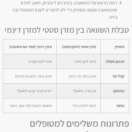
רמת הרעש של המשאבה: במזרנים דינמיים, חשוב לוודא
שהמשאבה שקטה מספיק כדי לא להפריע לשנת המטופל ובני
ביתו.
טבלת השוואה בין מזרן סטטי למזרן דינמי
מאפיין
מזרן סטטי (ויסקו/ספוג)
מזרן דינמי (אוויר עם משאבה)
מנגנון פעולה
פיזור לחץ פסיבי
שינוי לחץ אקטיבי
קהל יעד
סיכון נמוך עד בינוני
סיכון גבוה / פצעים קיימים
תחזוקה
אין צורך בחשמל
דורש חיבור קבוע לחשמל
נוחות
דומה למזרן רגיל
תחושת תנועה קלה עקב ניפוח
פתרונות משלימים למטופלים