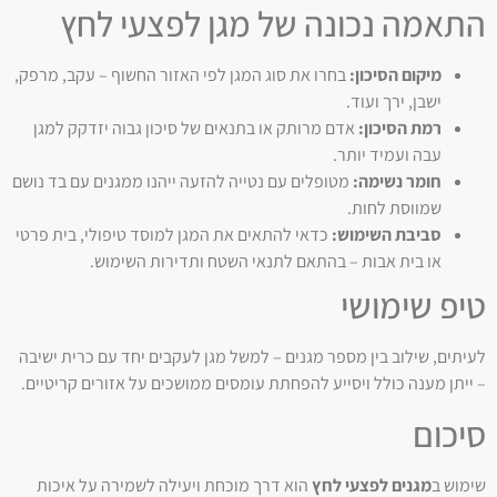
התאמה נכונה של מגן לפצעי לחץ
מיקום הסיכון:
בחרו את סוג המגן לפי האזור החשוף – עקב, מרפק,
ישבן, ירך ועוד.
רמת הסיכון:
אדם מרותק או בתנאים של סיכון גבוה יזדקק למגן
עבה ועמיד יותר.
חומר נשימה:
מטופלים עם נטייה להזעה ייהנו ממגנים עם בד נושם
שמווסת לחות.
סביבת השימוש:
כדאי להתאים את המגן למוסד טיפולי, בית פרטי
או בית אבות – בהתאם לתנאי השטח ותדירות השימוש.
טיפ שימושי
לעיתים, שילוב בין מספר מגנים – למשל מגן לעקבים יחד עם כרית ישיבה
– ייתן מענה כולל ויסייע להפחתת עומסים ממושכים על אזורים קריטיים.
סיכום
שימוש ב
מגנים לפצעי לחץ
הוא דרך מוכחת ויעילה לשמירה על איכות