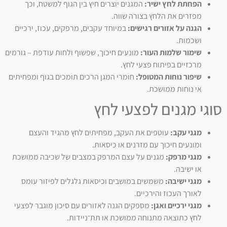
הפחתת לחץ ישיר:
המגנים יוצרים חיץ בין הגוף למשטח, וכך
מפזרים את הלחץ בצורה שווה.
הגנה על אזורים רגישים:
במיוחד עקבים, מרפקים, עכוז, ירכיים
ושכמות.
שימור שלמות העור:
מונעים חיכוך, שפשוף ולחות עודפת – גורמים
מרכזיים בפיתוח פצעי לחץ.
שיפור נוחות המטופל:
חומרי המגן הרכים תומכים בגוף ומפחיתים
אי נוחות ממושכת.
סוגי מגנים לפצעי לחץ
מגני עקב:
עוטפים את העקב, מפחיתים לחץ מהגיד והעצם
ומונעים חיכוך עם מזרנים או כיסאות.
מגני מרפק:
מגנים על עצם המרפק במצבים של שכיבה ממושכת
או ישיבה.
מגני ישיבה:
משמשים במושבים וכיסאות גלגלים לפיזור עומס
לאורך העכוז והירכיים.
מגני ירכיים ואגן:
מספקים הגנה לאזורים עם סיכון מוגבר לפצעי
לחץ כתוצאה מתנוחה ממושכת או תת־ניידות.