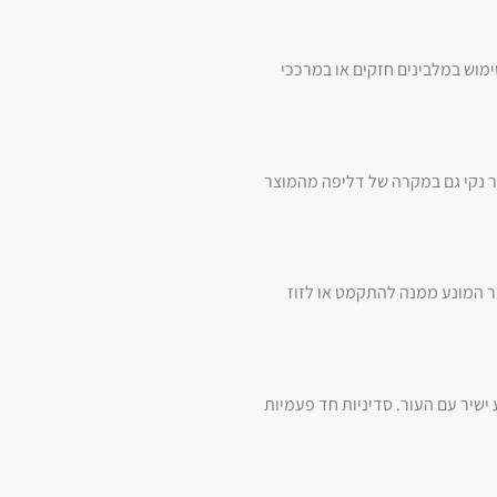
לכבסן בטמפרטורה המופיעה על הוראות היצרן (לרוב עד 60 מעלות) ולהימנע משימוש במלבינים חזקים או במרככי
אר נקי גם במקרה של דליפה מהמוצר
ר המונע ממנה להתקמט או לזוז
 ישיר עם העור. סדיניות חד פעמיות