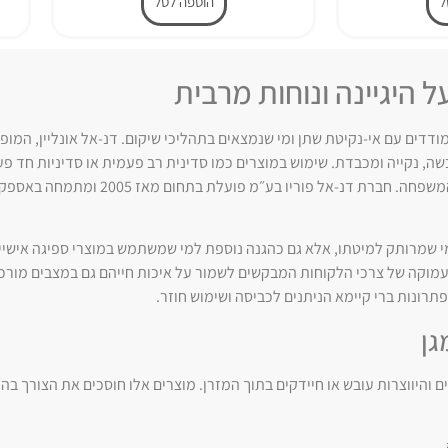
ל
הוספה לסל
 היגיינה ונוחות מרבית
מודדים עם אי-נקיטת שתן ומי שנמצאים בתהליכי שיקום. דנ-אל אונליין, המופ
בשה, נקייה ומכבדת. שימוש במוצרים כמו סדינית רב פעמית או סדיניות חד פ
נוזלים, מונע ריחות לא נעימים ומקל משמעותית על עבודת ה
 שמרותק למיטתו, אלא גם כהגנה נוספת למי שמשתמש במוצרי ספיגה אישיים 
עמוקה של צרכי הלקוחות המבקשים לשמור על איכות חייהם גם במצבים מורכבי
תרונות ברי קיימא הניתנים לכביסה ושימוש חוזר.
גן
ים והיווצרות עובש או חיידקים בתוך המזרן. מוצרים אלו חוסכים את הצורך