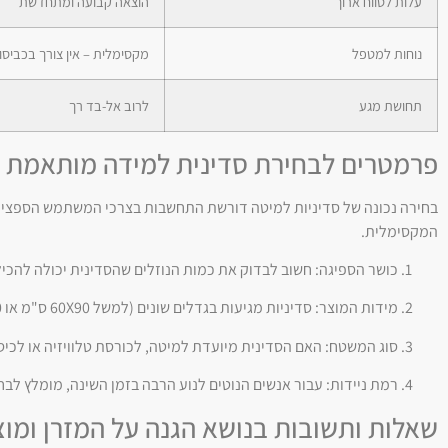
עלות לטווח ארוך
הוצאה קבועה ומתחדשת
נוחות למטפל
מקסימלית – אין צורך בכביסו
תחושת מגע
לרוב אל-בד רך
פרמטרים לבחירת סדינית למידה מותאמת 
בחירה נכונה של סדיניות למיטה דורשת התחשבות בצרכי המשתמש הספציפיים.
המקסימלית.
כושר הספיגה: חשוב לבדוק את כמות הנוזלים שהסדינית יכולה להכיל.
מידות המוצר: סדיניות מגיעות בגדלים שונים (למשל 60X90 ס"מ או 90X180 ס"מ עם כנפיים). יש לבחור גודל המכסה את מרכז המיטה או את שטח הישיבה הרלוונטי.
סוג המשטח: האם הסדינית מיועדת למיטה, לכורסת טלוויזיה או לכיס
רמת ניידות: עבור אנשים הנוטים לנוע הרבה בזמן השינה, מומלץ ל
שאלות ותשובות בנושא הגנה על המזרן ומוצ