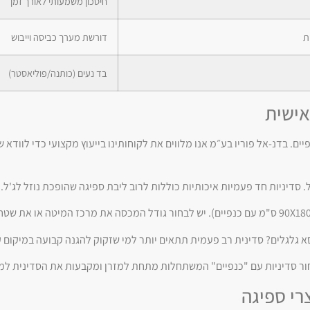
חיסכון משמעותי לאורך זמן
ת
דורשת מערך כביסה וייבוש
בד נעים (כותנה/פוליאסטר)
אישית
 בדנ-אל פוריו בע״מ אנו מלווים את לקוחותינו בייעוץ מקצועי כדי לוודא
 סדיניות חד פעמיות איכותיות כוללות לרוב ליבת ספיגה שהופכת נוזל לג'ל.
א גלגלים? סדינית רב פעמית תתאים יותר למי שזקוק להגנה קבועה במיקום ק
בחור סדיניות עם "כנפיים" המשתחלות מתחת למזרן ומקבעות את הסדינית למ
רי ספיגה