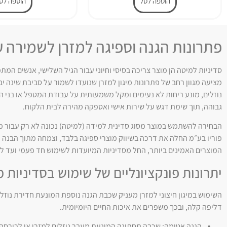
הוספה לסל
הוספה לס
פתרונות הגנה וספיגה למזרן לשמירה על
סדיניות למיטה הן מוצר צריכה בסיסי וחיוני עבור הגיל השלישי, אנשים המת
מציעה מגוון רחב של פתרונות מיגון למזרן שנועדו לשמור על סביבת שינה י
גבוהה, תוך שימת דגש על שירות אישי ואספקה מהירה לבית הלקוח.
הבחירה להשתמש במוצר מסוג סדינית למידה (למיטה) נכונה לא רק עבור מי
פוריו בע״מ החלה את דרכה בשיווק מוצרי ספיגה בלבד, וצמחה מתוך הבנה 
המוצרים האמינים ביותר, החל מסדיניות המיועדות לשימוש חד פעמי ועד לפ
יתרונות פונקציונליים של שימוש בסדיניות מ
השימוש במיגון חיצוני למזרן מעניק שכבת הגנה נוספת המונעת חדירת נוזל
דליפה קלה, ובכך משפרים את איכות החיים היומיומית.
הגנה אטומה: שכבה תחתונה המונעת מעבר נוזלים למזרן או לכורסה.